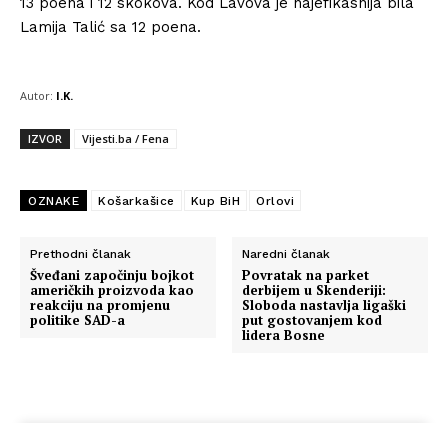
13 poena i 12 skokova. Kod Lavova je najefikasnija bila
Lamija Talić sa 12 poena.
Autor:
I.K.
IZVOR
Vijesti.ba / Fena
OZNAKE
Košarkašice
Kup BiH
Orlovi
Prethodni članak
Naredni članak
Šveđani započinju bojkot
Povratak na parket
američkih proizvoda kao
derbijem u Skenderiji:
reakciju na promjenu
Sloboda nastavlja ligaški
politike SAD-a
put gostovanjem kod
lidera Bosne