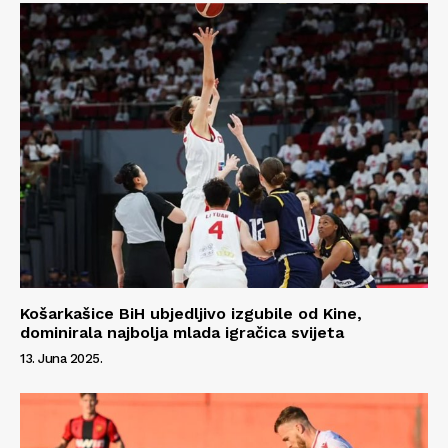
Info
O nama
Kontakt
Impressum
Košarkašice BiH ubjedljivo izgubile od Kine,
dominirala najbolja mlada igračica svijeta
13. Juna 2025.