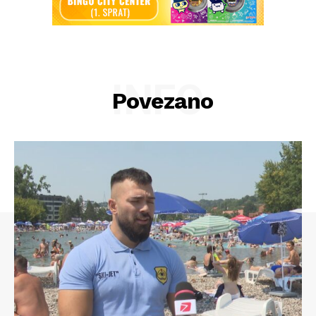
INFO
Povezano