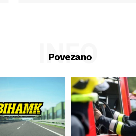
INFO
Povezano