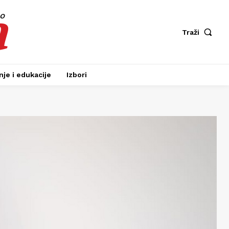
a
fo
Traži
je i edukacije
Izbori