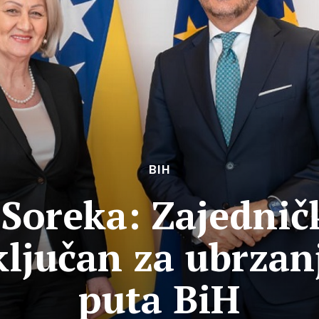
BIH
 Soreka: Zajednič
ljučan za ubrzan
puta BiH