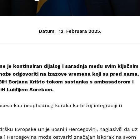
Datum:
12. Februara 2025.
e je kontinuiran dijalog i saradnja među svim ključnim
može odgovoriti na izazove vremena koji su pred nama,
a BiH Borjana Krišto tokom sastanka s ambasadorom i
BiH Luiđijem Sorekom.
ocesa kao neophodnog koraka ka bržoj integraciji u
ršku Evropske unije Bosni i Hercegovini, naglasivši da uz
osna i Hercegovina može ostvariti značajan iskorak na svom