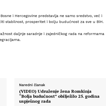
 Bosne i Hercegovine predstavlja ne samo sredstvo, već i
Info
ti stabilnost, prosperitet i bolju budućnost za sve u BiH.
O nama
važnost daljnje saradnje i zajedničkog rada na reformama
Kontakt
egracijama.
Impressum
Naredni članak
(VIDEO) Udruženje žena Romkinja
“Bolja budućnost” obilježilo 25. godina
uspješnog rada