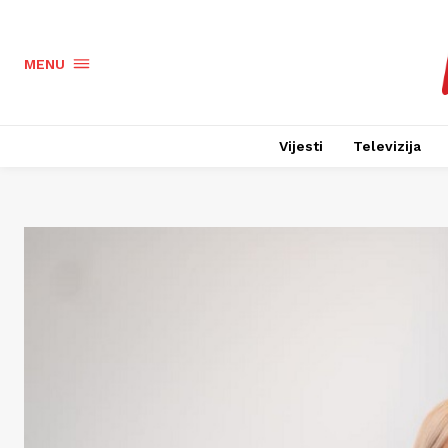
MENU
Vijesti
Televizija