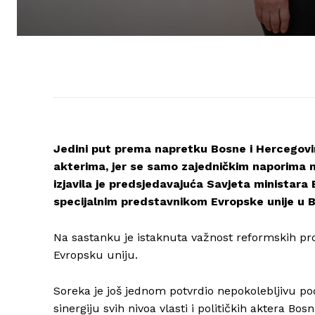
Jedini put prema napretku Bosne i Hercegovin
akterima, jer se samo zajedničkim naporima 
izjavila je predsjedavajuća Savjeta ministar
specijalnim predstavnikom Evropske unije u 
Na sastanku je istaknuta važnost reformskih pr
Evropsku uniju.
Soreka je još jednom potvrdio nepokolebljivu pod
sinergiju svih nivoa vlasti i političkih aktera B