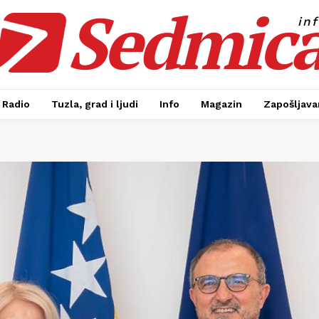
Sedmic
in
Radio
Tuzla, grad i ljudi
Info
Magazin
Zapošljavan