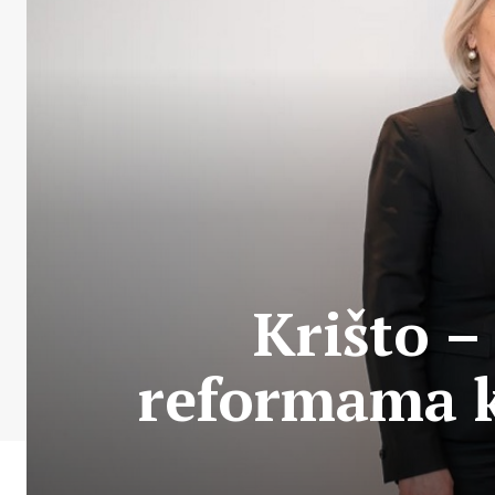
Krišto –
reformama k