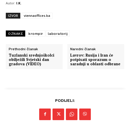
Autor:
I.K.
IZVOR
viennaoffices.ba
OZNAKE
krompir
laboratorij
Prethodni članak
Naredni članak
Tuzlanski srednjoškolci
Lavrov: Rusija i Iran će
obilježili Svjetski dan
potpisati sporazum o
gradova (VIDEO)
saradnji u oblasti odbrane
PODIJELI: