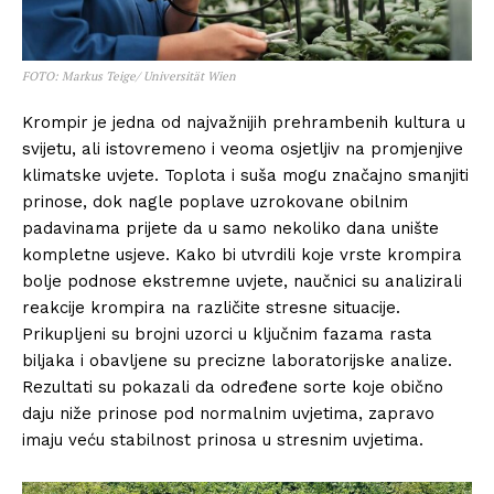
FOTO: Markus Teige/ Universität Wien
Krompir je jedna od najvažnijih prehrambenih kultura u
svijetu, ali istovremeno i veoma osjetljiv na promjenjive
klimatske uvjete. Toplota i suša mogu značajno smanjiti
prinose, dok nagle poplave uzrokovane obilnim
padavinama prijete da u samo nekoliko dana unište
kompletne usjeve. Kako bi utvrdili koje vrste krompira
bolje podnose ekstremne uvjete, naučnici su analizirali
reakcije krompira na različite stresne situacije.
Prikupljeni su brojni uzorci u ključnim fazama rasta
biljaka i obavljene su precizne laboratorijske analize.
Rezultati su pokazali da određene sorte koje obično
daju niže prinose pod normalnim uvjetima, zapravo
imaju veću stabilnost prinosa u stresnim uvjetima.