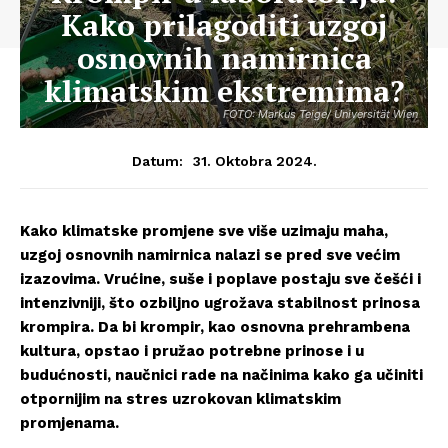
Kako prilagoditi uzgoj
osnovnih namirnica
klimatskim ekstremima?
FOTO: Markus Teige/ Universität Wien
31. Oktobra 2024.
Datum:
Kako klimatske promjene sve više uzimaju maha,
uzgoj osnovnih namirnica nalazi se pred sve većim
izazovima. Vrućine, suše i poplave postaju sve češći i
intenzivniji, što ozbiljno ugrožava stabilnost prinosa
krompira. Da bi krompir, kao osnovna prehrambena
kultura, opstao i pružao potrebne prinose i u
budućnosti, naučnici rade na načinima kako ga učiniti
otpornijim na stres uzrokovan klimatskim
promjenama.