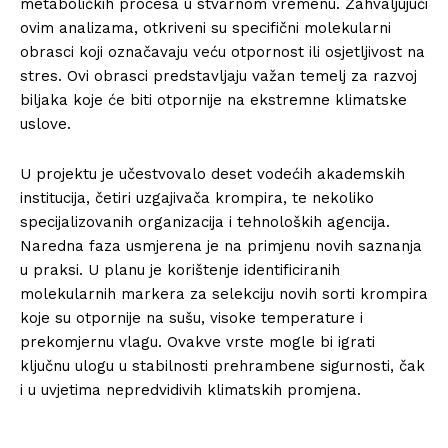
metaboličkih procesa u stvarnom vremenu. Zahvaljujući
ovim analizama, otkriveni su specifični molekularni
obrasci koji označavaju veću otpornost ili osjetljivost na
stres. Ovi obrasci predstavljaju važan temelj za razvoj
biljaka koje će biti otpornije na ekstremne klimatske
uslove.
U projektu je učestvovalo deset vodećih akademskih
institucija, četiri uzgajivača krompira, te nekoliko
specijalizovanih organizacija i tehnoloških agencija.
Naredna faza usmjerena je na primjenu novih saznanja
u praksi. U planu je korištenje identificiranih
molekularnih markera za selekciju novih sorti krompira
koje su otpornije na sušu, visoke temperature i
prekomjernu vlagu. Ovakve vrste mogle bi igrati
ključnu ulogu u stabilnosti prehrambene sigurnosti, čak
i u uvjetima nepredvidivih klimatskih promjena.