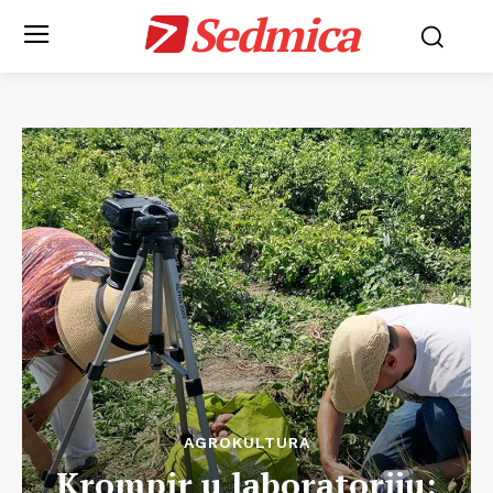
Sedmica
AGROKULTURA
Krompir u laboratoriju: