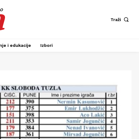
a
fo
Traži
je i edukacije
Izbori