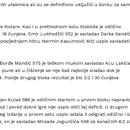
nih utakmica ali su se definitivno uključili u borbu za sam
pe Kozare. Kao i u prethodnom kolu Sloboda je odlično
d 18 čunjeva. Emir Lukhodžić 552 je savladao Darka Sandi
 posljednjem hitcu Nermin Kasumović 602 uspio savladati
 Đorđe Mandić 575 je teškom mukom savladao Acu Lakića
u pune ali u čišćenje se nije baš najbolje snašao dok je
Info
 Poslije drugog bloka rezultat je bio 2:2 i 30 čunjeva
O nama
Kontakt
gan Kulaš 588 je odličnim startom u prvom bloku napravi
Impressum
i pored dobre igre nije uspio stiči taj deficit. U drugom
eg izdanja u prvom setu uspio ostala 3 odigrati odlično i s
ce, on je savladao Mirsada Jogunčića 548 za konačnih 6:2 z