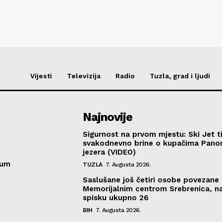
Vijesti
Televizija
Radio
Tuzla, grad i ljudi
Najnovije
Sigurnost na prvom mjestu: Ski Jet t
svakodnevno brine o kupačima Pano
jezera (VIDEO)
sum
TUZLA
7. Augusta 2026.
Saslušane još četiri osobe povezane 
Memorijalnim centrom Srebrenica, n
spisku ukupno 26
BIH
7. Augusta 2026.