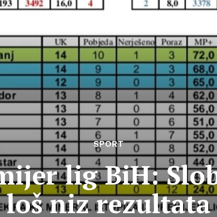
SPORT
ijer lig BiH: Slo
loš niz rezultata