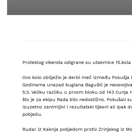
Proteklog vikenda odigrane su utakmice 15.kola 
Ovo kolo obilježio je derbi meč između Posušja i 
Godinama unazad kuglana Bagušić je neosvojiva tv
5:3. Veliku razliku u prvom bloku od 143 ćunja
što je za ekipu Rada bilo nedostižno. Pokušali su 
izuzetno zanimljivi i rezultatski tijesni ali ipak 
pobjedu.
Rudar iz Kaknja pobjedom protiv Zrinjskog iz Mos