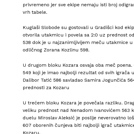
privremeno jer sve ekipe nemaju isti broj odigra
vrh tabele.
Kuglaši Slobode su gostovali u Gradišci kod eki
otvorila utakmicu i povela sa 2:0 uz prednost o
538 dok je u najzanimljivijem meču utakmice u
odličnog Zorana Kozlinu 598.
U drugom bloku Kozara osvaja oba meč poena.
549 koji je imao najbolji rezultat od svih igrača 
Dalibor Tatić 586 savladao Samira Jogunčića 564.
prednosti za Kozaru
U trećem bloku Kozara je povečala razliku. Dra
veliku prednost nad Nenadom Ivanovićem 563 koji 
duelu Miroslav Aleksić je poslije neverovatno loš
607 oborenih čunjeva biti najbolji igrač utakmi
Kozaru.