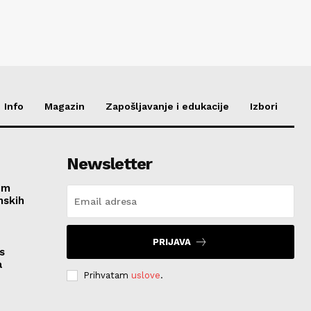
Info
Magazin
Zapošljavanje i edukacije
Izbori
Newsletter
im
nskih
PRIJAVA
s
a
Prihvatam
uslove
.