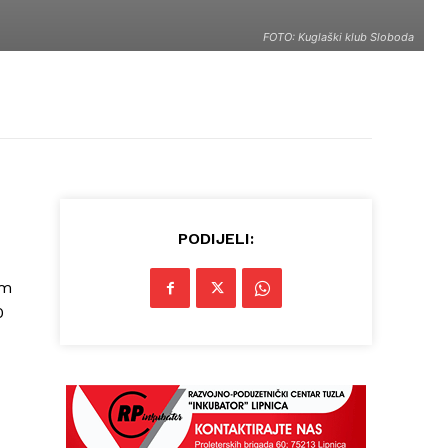
FOTO: Kuglaški klub Sloboda
PODIJELI:
om
0