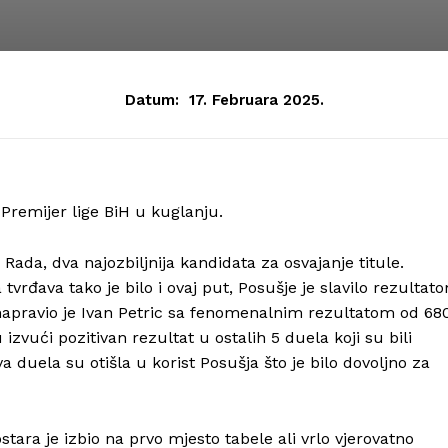
Datum:
17. Februara 2025.
Premijer lige BiH u kuglanju.
Rada, dva najozbiljnija kandidata za osvajanje titule.
rđava tako je bilo i ovaj put, Posušje je slavilo rezultat
 napravio je Ivan Petric sa fenomenalnim rezultatom od 68
izvući pozitivan rezultat u ostalih 5 duela koji su bili
dva duela su otišla u korist Posušja što je bilo dovoljno za
tara je izbio na prvo mjesto tabele ali vrlo vjerovatno