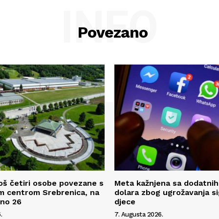
INFO
Povezano
oš četiri osobe povezane s
Meta kažnjena sa dodatnih
m centrom Srebrenica, na
dolara zbog ugrožavanja s
pno 26
djece
.
7. Augusta 2026.