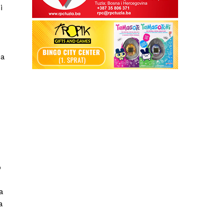
i
ća
o
a
a