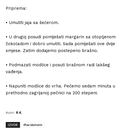
Priprema:
• Umutiti jaja sa šećerom.
• U drugoj posudi pomiješati margarin sa otopljenom
čokoladom i dobro umutiti. Sada pomiješati ove dvije
smjese. Zatim dodajemo postepeno brašno.
• Podmazati modlice i posuti brašnom radi lakšeg
vađenja.
• Napuniti modlice do vrha. Pečemo sedam minuta u
prethodno zagrijanoj pečnici na 200 stepeni.
Autor:
R.K.
IZVOR
iftarskimeni