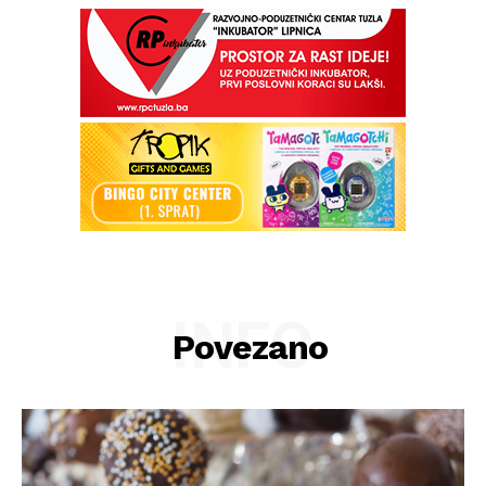
INFO
Povezano