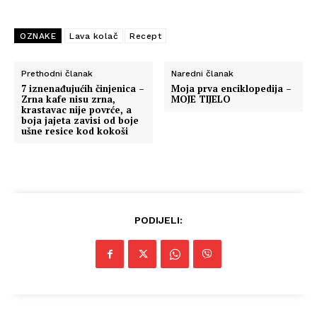
OZNAKE
Lava kolač
Recept
Prethodni članak
Naredni članak
7 iznenađujućih činjenica –
Moja prva enciklopedija –
Zrna kafe nisu zrna,
MOJE TIJELO
krastavac nije povrće, a
boja jajeta zavisi od boje
ušne resice kod kokoši
PODIJELI: