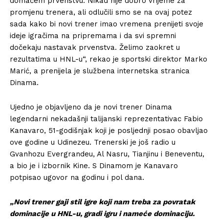
domaćem prvenstvu. Nikad nije dobro vrijeme za
promjenu trenera, ali odlučili smo se na ovaj potez
sada kako bi novi trener imao vremena prenijeti svoje
ideje igračima na pripremama i da svi spremni
dočekaju nastavak prvenstva. Želimo zaokret u
rezultatima u HNL-u“, rekao je sportski direktor Marko
Marić, a prenijela je službena internetska stranica
Dinama.
Ujedno je objavljeno da je novi trener Dinama
legendarni nekadašnji talijanski reprezentativac Fabio
Kanavaro, 51-godišnjak koji je posljednji posao obavljao
ove godine u Udinezeu. Trenerski je još radio u
Gvanhozu Evergrandeu, Al Nasru, Tianjinu i Beneventu,
a bio je i izbornik Kine. S Dinamom je Kanavaro
potpisao ugovor na godinu i pol dana.
„Novi trener gaji stil igre koji nam treba za povratak
dominacije u HNL-u, gradi igru i nameće dominaciju.