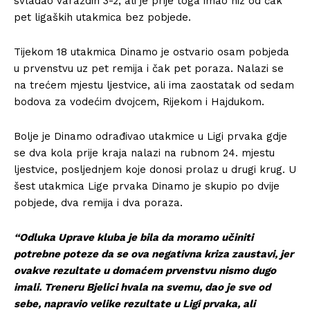
svladao Varaždin 3-2, ali je prije toga imao niz od čak
pet ligaških utakmica bez pobjede.
Tijekom 18 utakmica Dinamo je ostvario osam pobjeda
u prvenstvu uz pet remija i čak pet poraza. Nalazi se
na trećem mjestu ljestvice, ali ima zaostatak od sedam
bodova za vodećim dvojcem, Rijekom i Hajdukom.
Bolje je Dinamo odrađivao utakmice u Ligi prvaka gdje
se dva kola prije kraja nalazi na rubnom 24. mjestu
ljestvice, posljednjem koje donosi prolaz u drugi krug. U
šest utakmica Lige prvaka Dinamo je skupio po dvije
pobjede, dva remija i dva poraza.
“Odluka Uprave kluba je bila da moramo učiniti
potrebne poteze da se ova negativna kriza zaustavi, jer
ovakve rezultate u domaćem prvenstvu nismo dugo
imali. Treneru Bjelici hvala na svemu, dao je sve od
sebe, napravio velike rezultate u Ligi prvaka, ali