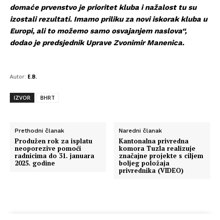
domaće prvenstvo je prioritet kluba i nažalost tu su
izostali rezultati. Imamo priliku za novi iskorak kluba u
Europi, ali to možemo samo osvajanjem naslova“,
dodao je predsjednik Uprave Zvonimir Manenica.
Autor:
E.B.
IZVOR
BHRT
Prethodni članak
Naredni članak
Produžen rok za isplatu
Kantonalna privredna
neoporezive pomoći
komora Tuzla realizuje
radnicima do 31. januara
značajne projekte s ciljem
2025. godine
boljeg položaja
privrednika (VIDEO)