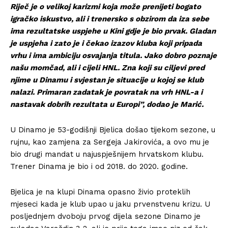
Riječ je o velikoj karizmi koja može prenijeti bogato
igračko iskustvo, ali i trenersko s obzirom da iza sebe
ima rezultatske uspjehe u Kini gdje je bio prvak. Gladan
je uspjeha i zato je i čekao izazov kluba koji pripada
vrhu i ima ambiciju osvajanja titula. Jako dobro poznaje
našu momčad, ali i cijeli HNL. Zna koji su ciljevi pred
njime u Dinamu i svjestan je situacije u kojoj se klub
nalazi. Primaran zadatak je povratak na vrh HNL-a i
nastavak dobrih rezultata u Europi”, dodao je Marić.
U Dinamo je 53-godišnji Bjelica došao tijekom sezone, u
rujnu, kao zamjena za Sergeja Jakirovića, a ovo mu je
bio drugi mandat u najuspješnijem hrvatskom klubu.
Trener Dinama je bio i od 2018. do 2020. godine.
Bjelica je na klupi Dinama opasno živio proteklih
mjeseci kada je klub upao u jaku prvenstvenu krizu. U
posljednjem dvoboju prvog dijela sezone Dinamo je