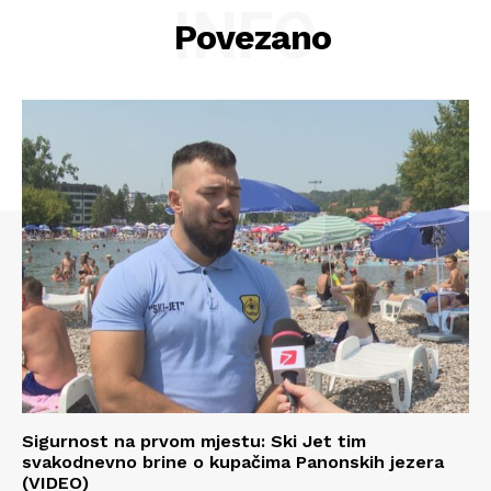
INFO
O nama
Povezano
Kontakt
Impressum
Sigurnost na prvom mjestu: Ski Jet tim
svakodnevno brine o kupačima Panonskih jezera
(VIDEO)