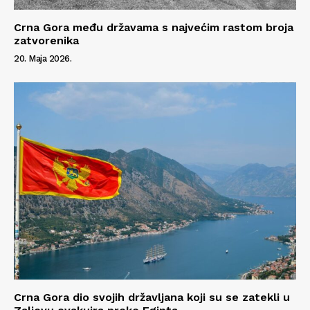
Crna Gora među državama s najvećim rastom broja
O nama
zatvorenika
Kontakt
20. Maja 2026.
Impressum
Crna Gora dio svojih državljana koji su se zatekli u