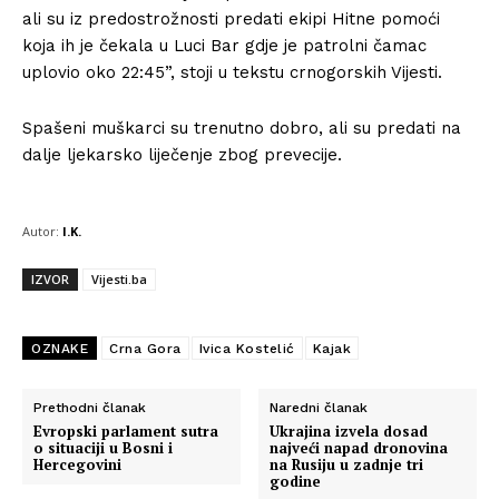
ali su iz predostrožnosti predati ekipi Hitne pomoći
koja ih je čekala u Luci Bar gdje je patrolni čamac
uplovio oko 22:45”, stoji u tekstu crnogorskih Vijesti.
Spašeni muškarci su trenutno dobro, ali su predati na
dalje ljekarsko liječenje zbog prevecije.
Autor:
I.K.
IZVOR
Vijesti.ba
OZNAKE
Crna Gora
Ivica Kostelić
Kajak
Prethodni članak
Naredni članak
Evropski parlament sutra
Ukrajina izvela dosad
o situaciji u Bosni i
najveći napad dronovina
Hercegovini
na Rusiju u zadnje tri
godine