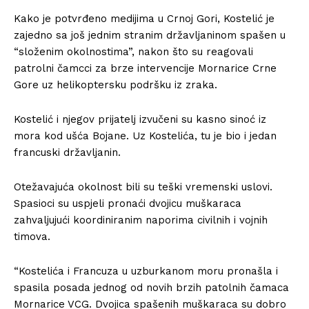
Kako je potvrđeno medijima u Crnoj Gori, Kostelić je
zajedno sa još jednim stranim državljaninom spašen u
“složenim okolnostima”, nakon što su reagovali
patrolni čamcci za brze intervencije Mornarice Crne
Gore uz helikoptersku podršku iz zraka.
Kostelić i njegov prijatelj izvučeni su kasno sinoć iz
mora kod ušća Bojane. Uz Kostelića, tu je bio i jedan
francuski državljanin.
Otežavajuća okolnost bili su teški vremenski uslovi.
Spasioci su uspjeli pronaći dvojicu muškaraca
zahvaljujući koordiniranim naporima civilnih i vojnih
timova.
“Kostelića i Francuza u uzburkanom moru pronašla i
spasila posada jednog od novih brzih patolnih čamaca
Mornarice VCG. Dvojica spašenih muškaraca su dobro