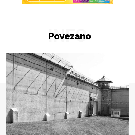
INFO
Povezano
Info