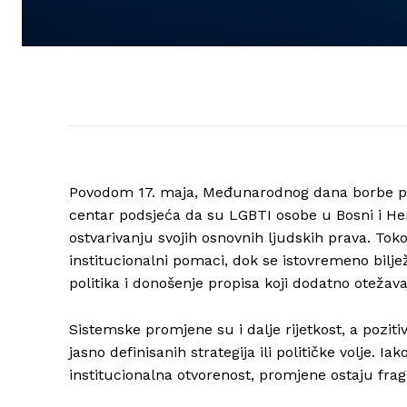
Povodom 17. maja, Međunarodnog dana borbe proti
centar podsjeća da su LGBTI osobe u Bosni i Her
ostvarivanju svojih osnovnih ljudskih prava. Tok
institucionalni pomaci, dok se istovremeno biljež
politika i donošenje propisa koji dodatno otežav
Sistemske promjene su i dalje rijetkost, a pozit
jasno definisanih strategija ili političke volje. I
institucionalna otvorenost, promjene ostaju fra