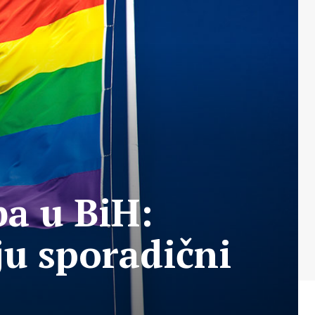
a u BiH:
ju sporadični