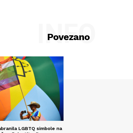
INFO
Povezano
abranila LGBTQ simbole na