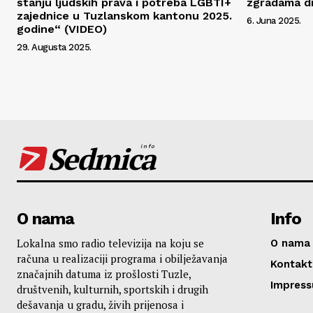
stanju ljudskih prava i potreba LGBTI+
zgradama dr
zajednice u Tuzlanskom kantonu 2025.
6. Juna 2025.
godine“ (VIDEO)
29. Augusta 2025.
Sedmica
info
O nama
Info
Lokalna smo radio televizija na koju se
O nama
računa u realizaciji programa i obilježavanja
Kontakt
značajnih datuma iz prošlosti Tuzle,
Impres
društvenih, kulturnih, sportskih i drugih
dešavanja u gradu, živih prijenosa i