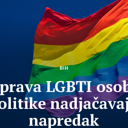
BIH
 prava LGBTI osob
olitike nadjačava
napredak