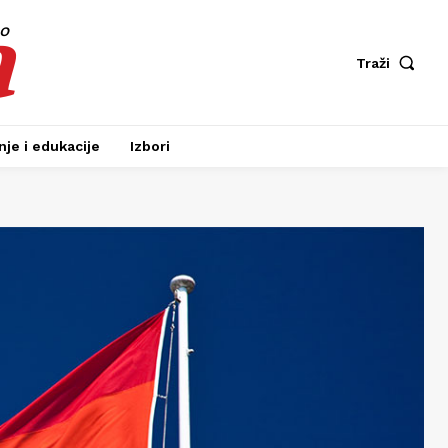
a
fo
Traži
je i edukacije
Izbori