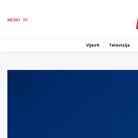
MENU
Vijesti
Televizija