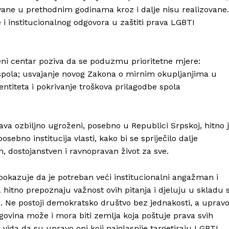
ovane u prethodnim godinama kroz i dalje nisu realizovane.
 i institucionalnog odgovora u zaštiti prava LGBTI
Info
O nama
eni centar poziva da se poduzmu prioritetne mjere:
Kontakt
spola; usvajanje novog Zakona o mirnim okupljanjima u
ntiteta i pokrivanje troškova prilagodbe spola
Impressum
va ozbiljno ugroženi, posebno u Republici Srpskoj, hitno 
sebno institucija vlasti, kako bi se spriječilo dalje
, dostojanstven i ravnopravan život za sve.
pokazuje da je potreban veći institucionalni angažman i
a hitno prepoznaju važnost ovih pitanja i djeluju u skladu 
Ne postoji demokratsko društvo bez jednakosti, a uprav
ovina može i mora biti zemlja koja poštuje prava svih
 vida da su upravo oni koji najglasnije targetiraju LGBTI