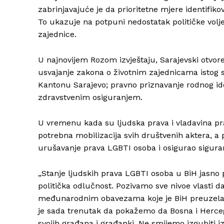
zabrinjavajuće je da prioritetne mjere identifik
To ukazuje na potpuni nedostatak političke volje
zajednice.
U najnovijem Rozom izvještaju, Sarajevski otvor
usvajanje zakona o životnim zajednicama istog 
Kantonu Sarajevo; pravno priznavanje rodnog ide
zdravstvenim osiguranjem.
U vremenu kada su ljudska prava i vladavina pra
potrebna mobilizacija svih društvenih aktera, a po
urušavanje prava LGBTI osoba i osigurao siguran
„Stanje ljudskih prava LGBTI osoba u BiH jasno 
politička odlučnost. Pozivamo sve nivoe vlasti d
međunarodnim obavezama koje je BiH preuzela. 
je sada trenutak da pokažemo da Bosna i Herceg
svojih građana i građanki. Ne smijemo izgubiti iz