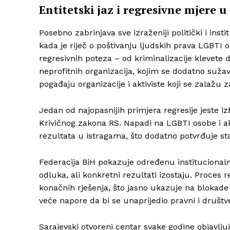
Entitetski jaz i regresivne mjere u
Posebno zabrinjava sve izraženiji politički i ins
kada je riječ o poštivanju ljudskih prava LGBTI 
regresivnih poteza – od kriminalizacije klevete 
neprofitnih organizacija, kojim se dodatno suža
pogađaju organizacije i aktiviste koji se zalažu 
Jedan od najopasnijih primjera regresije jeste iz
Krivičnog zakona RS. Napadi na LGBTI osobe i akt
rezultata u istragama, što dodatno potvrđuje st
Federacija BiH pokazuje određenu institucionalnu 
odluka, ali konkretni rezultati izostaju. Proces
konačnih rješenja, što jasno ukazuje na blokade 
veće napore da bi se unaprijedio pravni i društv
Sarajevski otvoreni centar svake godine objavljuj