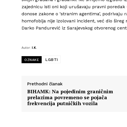
zajednicu isti oni koji urušavaju pravni poredak
donose zakone o ‘stranim agentima’, podrivaju ra
homofobija nije izolovani incident, već dio šireg
Darko Pandurević iz Sarajevskog otvorenog cent
Autor:
I.K.
LGBTI
OZNAKE
Prethodni članak
BIHAMK: Na pojedinim graničnim
prelazima povremeno se pojača
frekvencija putničkih vozila