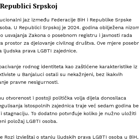
 Republici Srpskoj
titucionalni jaz između Federacije BiH i Republike Srpske
osoba. U Republici Srpskoj je 2024. godina obilježena nizo
do usvajanja Zakona o posebnom registru i javnosti rada
va prostor za djelovanje civilnog društva. Ove mjere poseb
za ljudska prava LGBTI zajednice.
bacivanje rodnog identiteta kao zaštićene karakteristike iz
iviste u Banjaluci ostali su nekažnjeni, bez ikakvih
anje pravne nesigurnosti.
otvorenost i postoji politička volja dijela donosilaca
 regulisanja istospolnih zajednica traje već sedam godina b
i stagnaciju. To dodatno potvrđuje koliko je nužno uložiti
eni položaj LGBTI osoba.
e Rozi izvještaj o stanju ljudskih prava LGBTI osoba u BiH, 