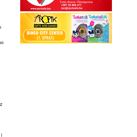
m
no
ez
i