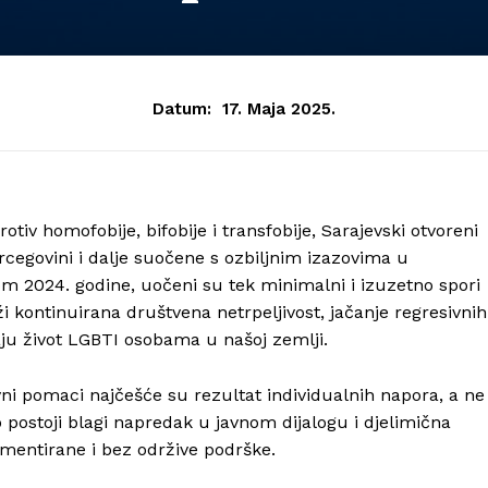
Datum:
17. Maja 2025.
v homofobije, bifobije i transfobije, Sarajevski otvoreni
cegovini i dalje suočene s ozbiljnim izazovima u
om 2024. godine, uočeni su tek minimalni i izuzetno spori
i kontinuirana društvena netrpeljivost, jačanje regresivnih
aju život LGBTI osobama u našoj zemlji.
ivni pomaci najčešće su rezultat individualnih napora, a ne
ako postoji blagi napredak u javnom dijalogu i djelimična
gmentirane i bez održive podrške.