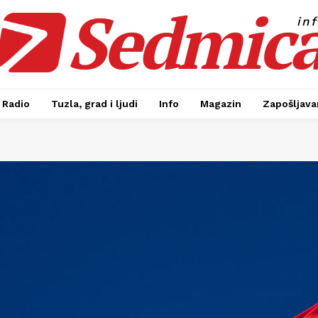
Sedmic
in
Radio
Tuzla, grad i ljudi
Info
Magazin
Zapošljavan