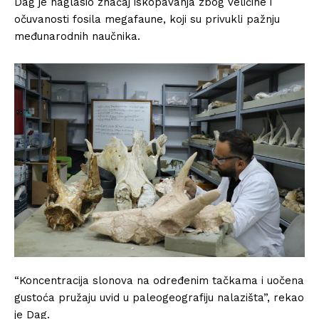
Dag je naglasio značaj iskopavanja zbog veličine i
očuvanosti fosila megafaune, koji su privukli pažnju
međunarodnih naučnika.
“Koncentracija slonova na određenim tačkama i uočena
gustoća pružaju uvid u paleogeografiju nalazišta”, rekao
je Dag.