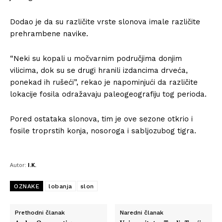
Dodao je da su različite vrste slonova imale različite
prehrambene navike.
Info
“Neki su kopali u močvarnim područjima donjim
vilicima, dok su se drugi hranili izdancima drveća,
O nama
ponekad ih rušeći”, rekao je napominjući da različite
Kontakt
lokacije fosila odražavaju paleogeografiju tog perioda.
Impressum
Pored ostataka slonova, tim je ove sezone otkrio i
fosile troprstih konja, nosoroga i sabljozubog tigra.
Autor:
I.K.
OZNAKE
lobanja
slon
Prethodni članak
Naredni članak