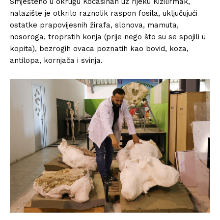
Smješteno u okrugu Kocasinan uz rijeku Kizilirmak,
nalazište je otkrilo raznolik raspon fosila, uključujući
ostatke prapovijesnih žirafa, slonova, mamuta,
nosoroga, troprstih konja (prije nego što su se spojili u
kopita), bezrogih ovaca poznatih kao bovid, koza,
antilopa, kornjača i svinja.