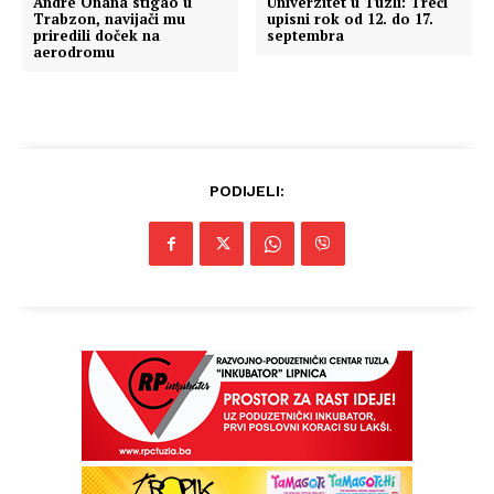
Andre Onana stigao u
Univerzitet u Tuzli: Treći
Trabzon, navijači mu
upisni rok od 12. do 17.
priredili doček na
septembra
aerodromu
PODIJELI: