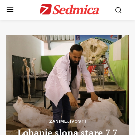
Sedmica
ZANIMLJIVOSTI
Lobanje slona stare 7,7