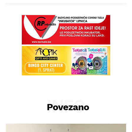
INFO
Povezano