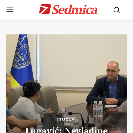
Sedmica
TUZLA
Lugavić: Nevladine