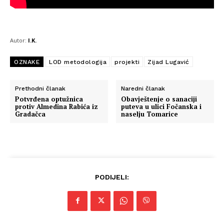
Autor:
I.K.
OZNAKE
LOD metodologija
projekti
Zijad Lugavić
Prethodni članak
Naredni članak
Potvrđena optužnica
Obavještenje o sanaciji
protiv Almedina Rabića iz
puteva u ulici Fočanska i
Gradačca
naselju Tomarice
PODIJELI: