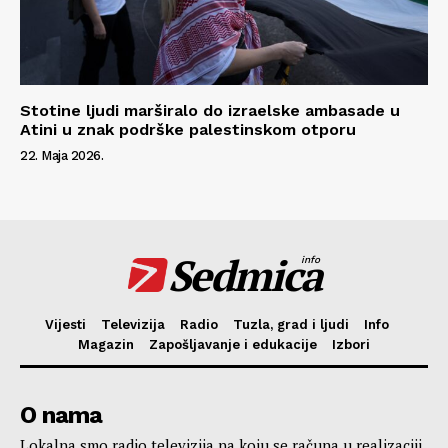
Stotine ljudi marširalo do izraelske ambasade u
Atini u znak podrške palestinskom otporu
22. Maja 2026.
Sedmica
info
Vijesti
Televizija
Radio
Tuzla, grad i ljudi
Info
Magazin
Zapošljavanje i edukacije
Izbori
O nama
Lokalna smo radio televizija na koju se računa u realizaciji