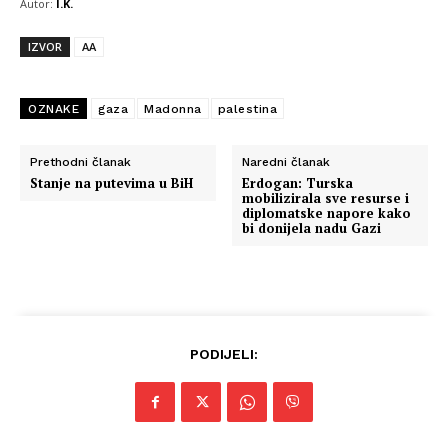
Autor:
I.K.
IZVOR
AA
OZNAKE
gaza
Madonna
palestina
Prethodni članak
Naredni članak
Stanje na putevima u BiH
Erdogan: Turska
mobilizirala sve resurse i
diplomatske napore kako
bi donijela nadu Gazi
PODIJELI: