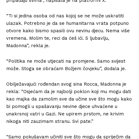
pripadaju svima”, napisala je na platformi X.
“Ti si jedina osoba od nas kojoj se ne može uskratiti
ulazak. Potrebno je da se humanitarna vrata potpuno
otvore kako bismo spasili ovu nevinu djecu. Nema više
vremena. Molim te, reci da ćeš ići. S ljubavlju,
Madonna”, rekla je.
“Politika ne može utjecati na promjene. Samo svijest
može. Stoga se obraćam Božjem čovjeku”, dodala je.
Obilježavajući rođendan svog sina Rocca, Madonna je
rekla: “Osjećam da je najbolji poklon koji mu mogu dati
kao majka da zamolim sve da učine sve što mogu kako
bi pomogli u spašavanju nevine djece uhvaćene u
unakrsnoj vatri u Gazi. Ne upirem prstom, ne krivim
nikoga niti zauzimam stranu. Svi pate.”
“Samo pokušavam učiniti sve što mogu da spriječim da