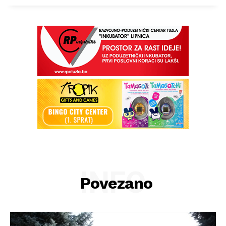
INFO
Povezano