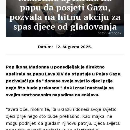
papu da posjeti Gazu,
pozvala na hitnu akciju za
spas djece od gladovanja
Foto: Facebook
12. Augusta 2025.
Datum:
Pop ikona Madonna u ponedjeljak je direktno
apelirala na papu Lava XIV da otputuje u Pojas Gaze,
pozivajući ga da “donese svoje svjetlo djeci prije
nego što bude prekasno”, dok Izrael nastavlja sa
svojim smrtonosnim napadima na enklavu.
“Sveti Oče, molim te, idi u Gazu i donesi svoje svjetlo
djeci prije nego što bude prekasno. Kao majka, ne
mogu podnijeti da gledam njihovu patnju. Djeca svijeta