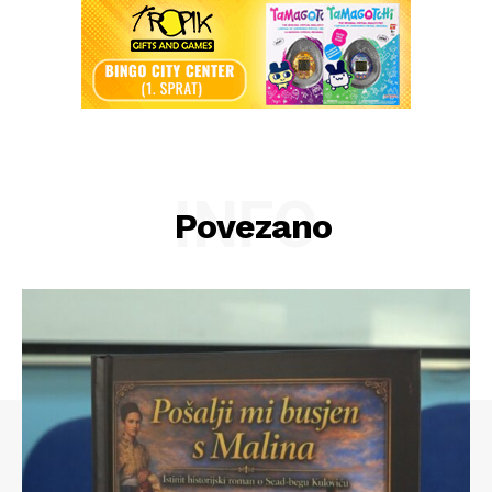
INFO
Povezano