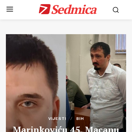
Sedmica
VIJESTI
BIH
Marinkoviću 45, Macanu