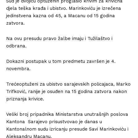
Sud je dvojicu optuženih proglasio krivim za krivična
djela teška krađa i ubistvo. Marinkoviću je izrečena
jedinstvena kazna od 45, a Macanu od 15 godina
zatvora.
Na ovu presudu pravo žalbe imaju i Tužilaštvo i
odbrana.
Dokazni postupak u tom predmetu završen je 4.
novembra.
Trećeoptuženi za ubistvo sarajevskih policajaca, Marko
Trifković, ranije je osuđen na 15 godina zatvora nakon
priznanja krivice.
Veliki broj pripadnika Ministarstva unutrašnjih poslova
Kantona Sarajevo prisustvovao je danas u
Kantonalnom sudu izricanju presude Savi Marinkoviću i
Aleksandru Macanu.