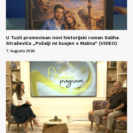
Info
O nama
Kontakt
U Tuzli promovisan novi historijski roman Saliha
Straševića „Pošalji mi busjen s Malina“ (VIDEO)
Impressum
7. Augusta 2026.