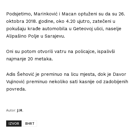
Podsjetimo, Marinković i Macan optuženi su da su 26.
oktobra 2018. godine, oko 4.20 ujutro, zatečeni u
pokušaju krađe automobila u Geteovoj ulici, naselje
Alipašino Polje u Sarajevu.
Oni su potom otvorili vatru na policajce, ispalivši
najmanje 20 metaka.
Adis Šehović je preminuo na licu mjesta, dok je Davor
Vujinović preminuo nekoliko sati kasnije od zadobijenih
povreda.
Autor:
J.H.
IZVOR
BHRT