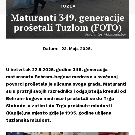
TUZLA
Maturanti 349. generacije
prošetali Tuzlom (FOTO)
Foto: https://bbm.edu.ba/
23. Maja 2025.
Datum:
U četvrtak 22.5.2025. godine 349. generacija
maturanata Behram-begove medrese u svečanoj
povorci prošetala je ulicama svoga grada. Maturanti
su u pratnji svojih razrednika i odgajatelja krenuli od
Behram-begove medrese i prošetali se do Trga
Slobode, a zatim i do Trga prekinute mladosti
(Kapije),na mjesto gdje je 1995. godine ubijena
tuzlanska mladost.