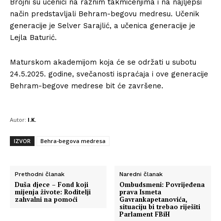
Brojni su učenici na raznim takmičenjima i na najljepši
način predstavljali Behram-begovu medresu. Učenik
generacije je Selver Sarajlić, a učenica generacije je
Lejla Baturić.
Maturskom akademijom koja će se održati u subotu
24.5.2025. godine, svečanosti ispraćaja i ove generacije
Behram-begove medrese bit će završene.
Autor:
I.K.
IZVOR
Behra-begova medresa
Prethodni članak
Naredni članak
Duša djece – Fond koji
Ombudsmeni: Povrijeđena
mijenja živote: Roditelji
prava Ismeta
zahvalni na pomoći
Gavrankapetanovića,
situaciju bi trebao riješiti
Parlament FBiH