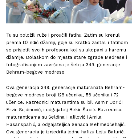
Tu su položili ruže i proučili fatihu. Zatim su krenuli
prema Džindić džamiji, gdje su kratko zastali i fatihom
se prisjetili svojih profesora koji su ukopani u haremu
džamije. Dolaskom do mjesta stare zgrade Medrese i
fotografisanjem završena je šetnja 349. generacije
Behram-begove medrese.
Ova generacija 349. generacije maturanata Behram-
begove medrese broji 128 učenika, 56 učenika i 72
učenice. Razrednici maturantima su bili Asmir Dorić i
Ervin Sejdinović, i odgajatelj Bekir Šabić. Razrednice
maturanticama su Seldina Halilović i Amila
Hasanspahić, a odgajateljica Senada Mehmedćehajić.
Ova generacija je iznjedrila jednu hafizu Lejlu Baturić.