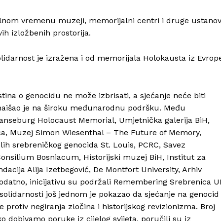
lokalnom vremenu muzeji, memorijalni centri i druge ustano
vih izložbenih prostorija.
olidarnost je izražena i od memorijala Holokausta iz Evrop
stina o genocidu ne može izbrisati, a sjećanje neće biti
 naišao je na široku međunarodnu podršku. Među
hanseburg Holocaust Memorial, Umjetnička galerija BiH,
šića, Muzej Simon Wiesenthal – The Future of Memory,
Info
ih srebreničkog genocida St. Louis, PCRC, Savez
nsilium Bosniacum, Historijski muzej BiH, Institut za
O nama
acija Alija Izetbegović, De Montfort University, Arhiv
Kontakt
Dodatno, inicijativu su podržali Remembering Srebrenica U
Impressum
olidarnosti još jednom je pokazao da sjećanje na genocid
 protiv negiranja zločina i historijskog revizionizma. Broj
o dobivamo poruke iz cijelog svijeta, poručili su iz