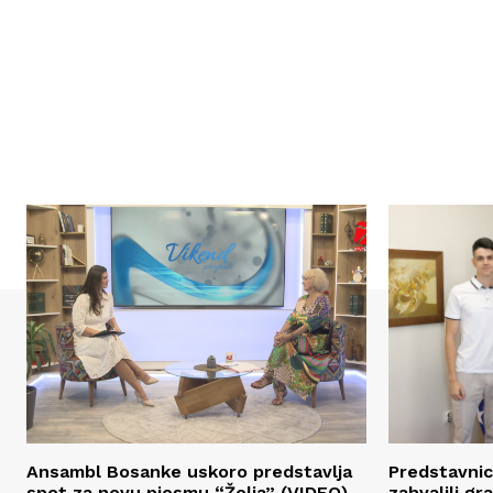
Ansambl Bosanke uskoro predstavlja
Predstavnic
spot za novu pjesmu “Želja” (VIDEO)
zahvalili g