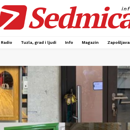
Sedmic
in
Radio
Tuzla, grad i ljudi
Info
Magazin
Zapošljavan