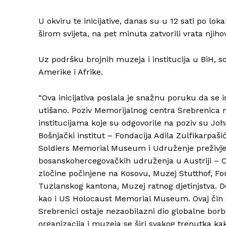
U okviru te inicijative, danas su u 12 sati po 
širom svijeta, na pet minuta zatvorili vrata njiho
Uz podršku brojnih muzeja i institucija u BiH, s
Amerike i Afrike.
“Ova inicijativa poslala je snažnu poruku da se i
utišano. Poziv Memorijalnog centra Srebrenica
institucijama koje su odgovorile na poziv su Jo
Bošnjački institut – Fondacija Adila Zulfikarpa
Soldiers Memorial Museum i Udruženje preživjel
bosanskohercegovačkih udruženja u Austriji – Co
zločine počinjene na Kosovu, Muzej Stutthof, Fond
Tuzlanskog kantona, Muzej ratnog djetinjstva. 
kao i US Holocaust Memorial Museum. Ovaj čin s
Srebrenici ostaje nezaobilazni dio globalne borbe
organizacija i muzeja se širi svakog trenutka kak