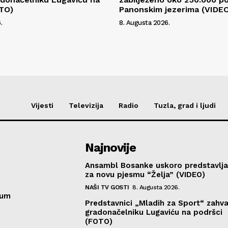
OTO)
Panonskim jezerima (VIDE
.
8. Augusta 2026.
Vijesti
Televizija
Radio
Tuzla, grad i ljudi
Najnovije
Ansambl Bosanke uskoro predstavlja
za novu pjesmu “Želja” (VIDEO)
NAŠI TV GOSTI
8. Augusta 2026.
sum
Predstavnici „Mladih za Sport“ zahval
gradonačelniku Lugaviću na podršci
(FOTO)