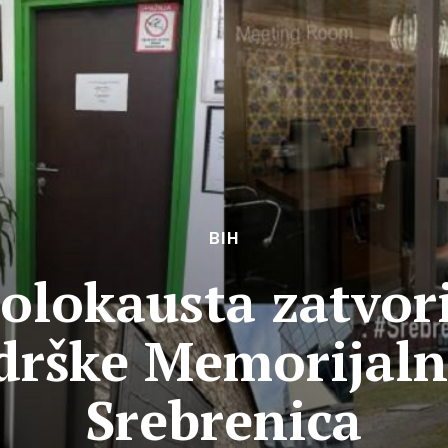
BIH
lokausta zatvori
drške Memorijal
Srebrenica