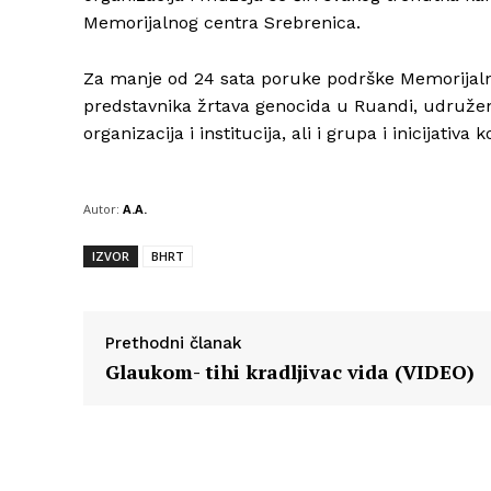
Memorijalnog centra Srebrenica.
Za manje od 24 sata poruke podrške Memorijalno
predstavnika žrtava genocida u Ruandi, udružen
organizacija i institucija, ali i grupa i inicijati
Autor:
A.A.
IZVOR
BHRT
Prethodni članak
Glaukom- tihi kradljivac vida (VIDEO)