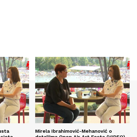
usta
Mirela Ibrahimović-Mehanović o
osjeta
detaljima Open Air Art Festa (VIDEO)