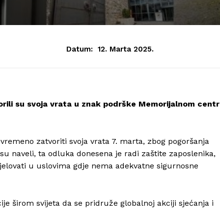
Datum:
12. Marta 2025.
orili su svoja vrata u znak podrške Memorijalnom cent
rivremeno zatvoriti svoja vrata 7. marta, zbog pogoršanja
su naveli, ta odluka donesena je radi zaštite zaposlenika,
e djelovati u uslovima gdje nema adekvatne sigurnosne
je širom svijeta da se pridruže globalnoj akciji sjećanja i