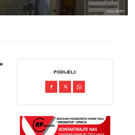
Foto: BHRT
ru
PODIJELI: