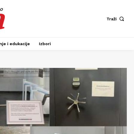
a
fo
Traži
je i edukacije
Izbori