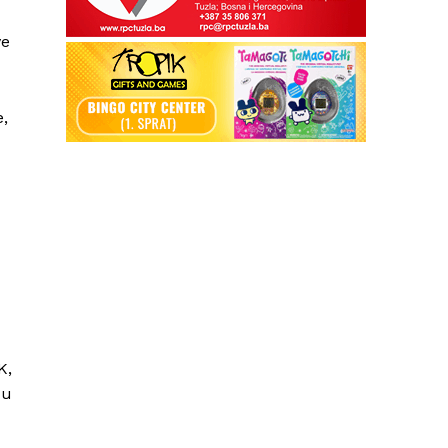
ve
e,
K,
 u