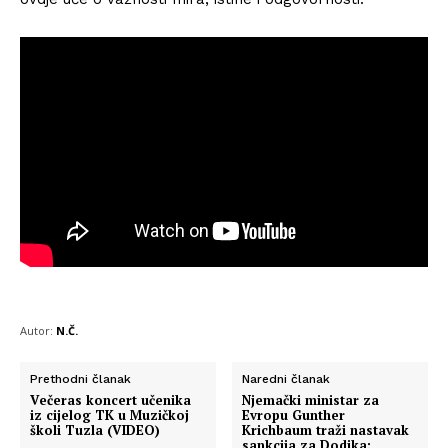
Autor:
N.Č.
Prethodni članak
Naredni članak
Večeras koncert učenika
Njemački ministar za
iz cijelog TK u Muzičkoj
Evropu Gunther
školi Tuzla (VIDEO)
Krichbaum traži nastavak
sankcija za Dodika: