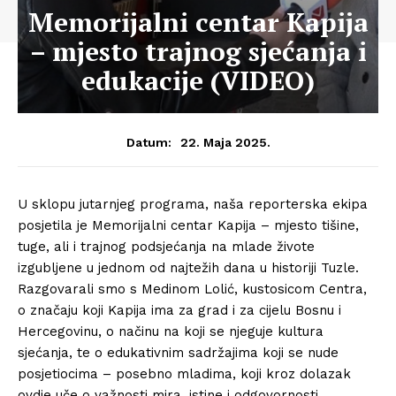
Memorijalni centar Kapija
– mjesto trajnog sjećanja i
edukacije (VIDEO)
22. Maja 2025.
Datum:
U sklopu jutarnjeg programa, naša reporterska ekipa
posjetila je Memorijalni centar Kapija – mjesto tišine,
tuge, ali i trajnog podsjećanja na mlade živote
izgubljene u jednom od najtežih dana u historiji Tuzle.
Razgovarali smo s Medinom Lolić, kustosicom Centra,
o značaju koji Kapija ima za grad i za cijelu Bosnu i
Hercegovinu, o načinu na koji se njeguje kultura
sjećanja, te o edukativnim sadržajima koji se nude
posjetiocima – posebno mladima, koji kroz dolazak
ovdje uče o važnosti mira, istine i odgovornosti.