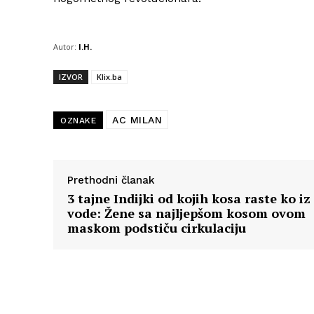
Autor:
I.H.
IZVOR
Klix.ba
AC MILAN
OZNAKE
Prethodni članak
3 tajne Indijki od kojih kosa raste ko iz
vode: Žene sa najljepšom kosom ovom
maskom podstiču cirkulaciju