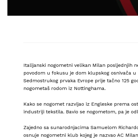
Italijanski nogometni velikan Milan posljednjih ne
povodom u fokusu je dom klupskog osnivača u 
Sedmostrukog prvaka Evrope prije tačno 125 godi
nogometaš rodom iz Nottinghama.
Kako se nogomet razvijao iz Engleske prema ostatk
industriji tekstila. Bavio se nogometom, pa je o
Zajedno sa sunarodnjacima Samuelom Richardo
osnuje nogometni klub kojeg je nazvao AC Milan