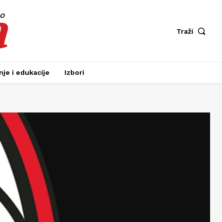
a
fo
Traži
je i edukacije
Izbori