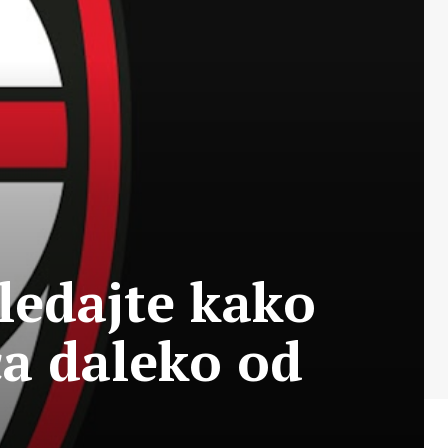
ledajte kako
ča daleko od