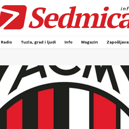
Sedmic
in
Radio
Tuzla, grad i ljudi
Info
Magazin
Zapošljavan