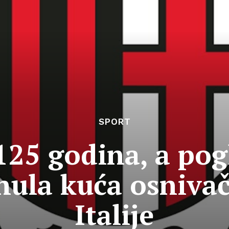
SPORT
 125 godina, a pog
nula kuća osniva
Italije