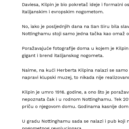
Daviesa, Kilpin je bio pokretač ideje i formalni 
italijanskim i evropskim nogometom.
No, iako je posljednjih dana na San Siru bila s
Nottinghamu stoji samo jedna tačka kao omaž o
Poražavajuće fotografije doma u kojem je Kilpin
gigant i brend italijanskog nogometa.
Naime, na kući Herberta Kilpina nalazi se samo
napravi klupski muzej, to nikada nije realizovan
Kilpin je umro 1916. godine, a ono što je poraža
nepoznata čak i u rodnom Nottinghamu. Tek 2017. 
priču o njegovom domu. Godinama kasnije dom j
U gradu Nottinghamu sada se nalazi i pub koji n
nogometnog revolucionara.