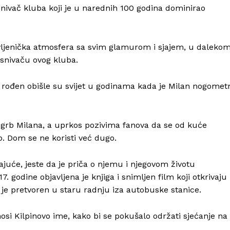
osnivač kluba koji je u narednih 100 godina dominirao
lavljenička atmosfera sa svim glamurom i sjajem, u daleko
snivaču ovog kluba.
Info
 rođen obišle su svijet u godinama kada je Milan nogomet
O nama
Kontakt
 grb Milana, a uprkos pozivima fanova da se od kuće
Impressum
o. Dom se ne koristi već dugo.
vajuće, jeste da je priča o njemu i njegovom životu
godine objavljena je knjiga i snimljen film koji otkrivaju
e pretvoren u staru radnju iza autobuske stanice.
osi Kilpinovo ime, kako bi se pokušalo održati sjećanje na