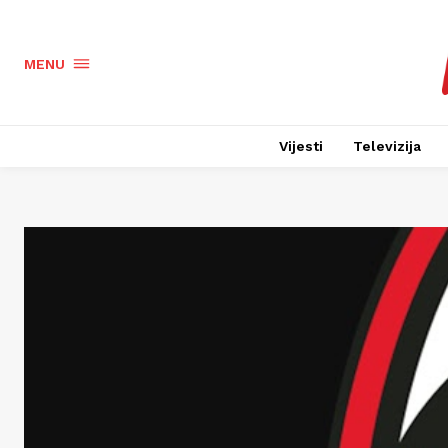
MENU
Vijesti
Televizija