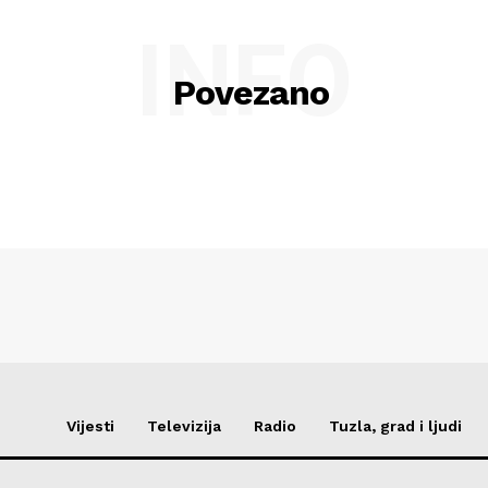
INFO
Povezano
Vijesti
Televizija
Radio
Tuzla, grad i ljudi