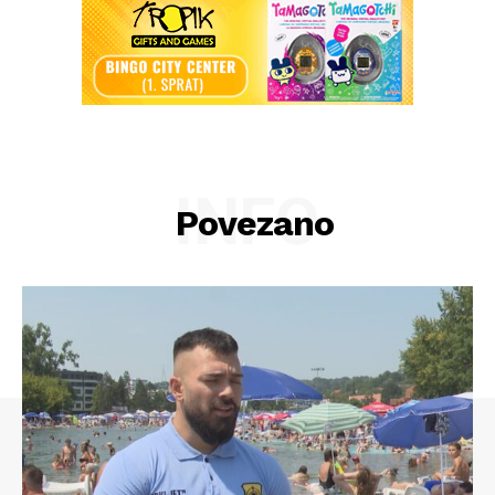
INFO
Povezano