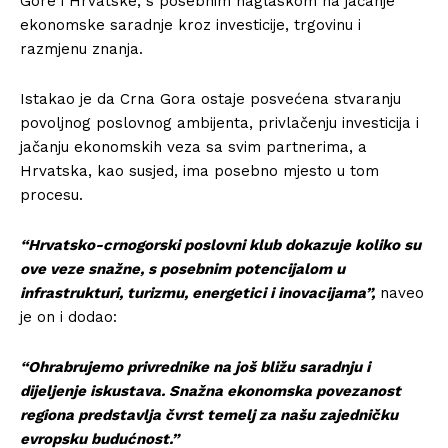
Gore i Hrvatske, s posebnim naglaskom na jačanje
ekonomske saradnje kroz investicije, trgovinu i
razmjenu znanja.
Istakao je da Crna Gora ostaje posvećena stvaranju
povoljnog poslovnog ambijenta, privlačenju investicija i
jačanju ekonomskih veza sa svim partnerima, a
Hrvatska, kao susjed, ima posebno mjesto u tom
procesu.
“Hrvatsko-crnogorski poslovni klub dokazuje koliko su
ove veze snažne, s posebnim potencijalom u
infrastrukturi, turizmu, energetici i inovacijama”,
naveo
je on i dodao:
“Ohrabrujemo privrednike na još bližu saradnju i
dijeljenje iskustava. Snažna ekonomska povezanost
regiona predstavlja čvrst temelj za našu zajedničku
evropsku budućnost.”