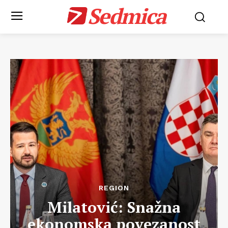
Sedmica
REGION
Milatović: Snažna
ekonomska povezanost