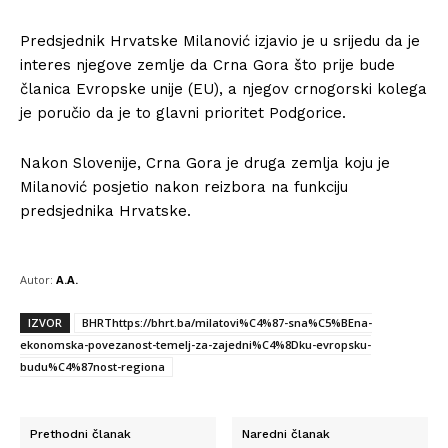
Predsjednik Hrvatske Milanović izjavio je u srijedu da je
interes njegove zemlje da Crna Gora što prije bude
članica Evropske unije (EU), a njegov crnogorski kolega
je poručio da je to glavni prioritet Podgorice.
Nakon Slovenije, Crna Gora je druga zemlja koju je
Milanović posjetio nakon reizbora na funkciju
predsjednika Hrvatske.
Autor:
A.A.
IZVOR
BHRThttps://bhrt.ba/milatovi%C4%87-sna%C5%BEna-
ekonomska-povezanost-temelj-za-zajedni%C4%8Dku-evropsku-
budu%C4%87nost-regiona
Prethodni članak
Naredni članak