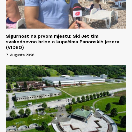
Info
O nama
Sigurnost na prvom mjestu: Ski Jet tim
Kontakt
svakodnevno brine o kupačima Panonskih jezera
(VIDEO)
Impressum
7. Augusta 2026.