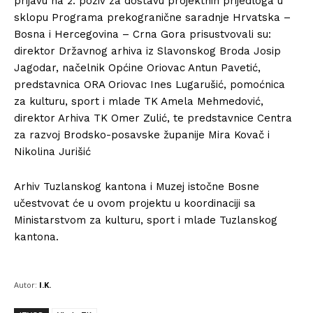
prijavu na 2. poziv za dostavu projektnih prijedloga u
sklopu Programa prekogranične saradnje Hrvatska –
Bosna i Hercegovina – Crna Gora prisustvovali su:
direktor Državnog arhiva iz Slavonskog Broda Josip
Jagodar, načelnik Općine Oriovac Antun Pavetić,
predstavnica ORA Oriovac Ines Lugarušić, pomoćnica
za kulturu, sport i mlade TK Amela Mehmedović,
direktor Arhiva TK Omer Zulić, te predstavnice Centra
za razvoj Brodsko-posavske županije Mira Kovač i
Nikolina Jurišić
Arhiv Tuzlanskog kantona i Muzej istočne Bosne
učestvovat će u ovom projektu u koordinaciji sa
Ministarstvom za kulturu, sport i mlade Tuzlanskog
kantona.
Autor:
I.K.