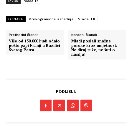
IZVOR
Vlada TK
OZNAKE
Prekogranična saradnja
Vlada TK
Prethodni članak
Naredni članak
Više od 130.000 ljudi odalo
Mladi poslali snažne
poštu papi Franji u Bazilici
poruke kroz umjetnost:
Svetog Petra
Ne diraj ruže, ne šuti o
nasilju!
PODIJELI: