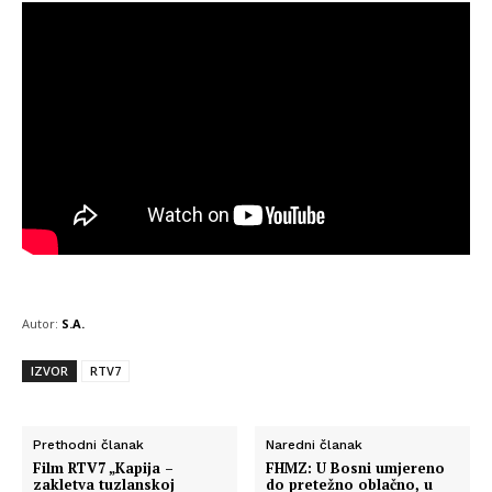
Autor:
S.A.
IZVOR
RTV7
Prethodni članak
Naredni članak
Film RTV7 „Kapija –
FHMZ: U Bosni umjereno
zakletva tuzlanskoj
do pretežno oblačno, u