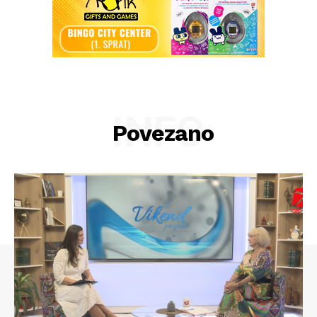
INFO
Povezano