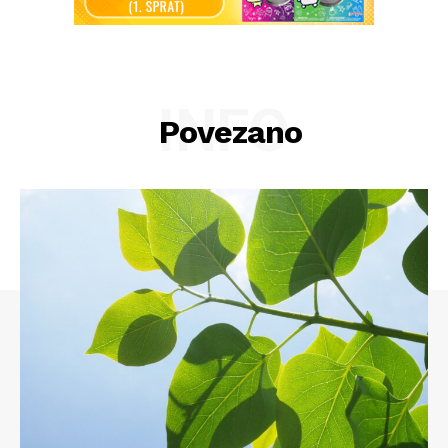
INFO
Povezano