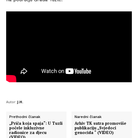
Autor:
J.H.
Prethodni članak
Naredni članak
„Priča koja spaja“: U Tuzli
Arhiv TK sutra promoviše
počele inkluzivne
publikaciju „Svjedoci
radionice za djecu
genocida “ (VIDEO)
(VIDEO)