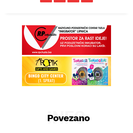
INFO
Povezano