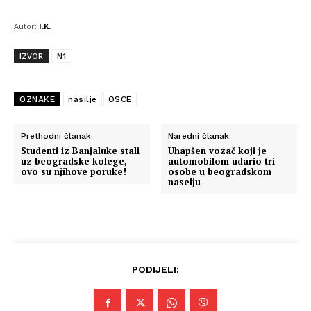
Autor:
I.K.
IZVOR
N1
OZNAKE
nasilje
OSCE
Prethodni članak
Naredni članak
Studenti iz Banjaluke stali
Uhapšen vozač koji je
uz beogradske kolege,
automobilom udario tri
ovo su njihove poruke!
osobe u beogradskom
naselju
PODIJELI: