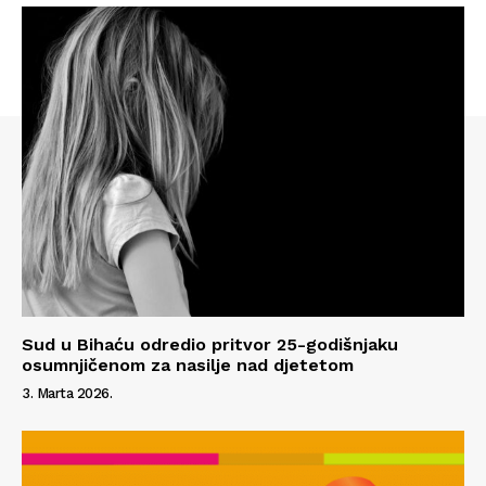
Sud u Bihaću odredio pritvor 25-godišnjaku
osumnjičenom za nasilje nad djetetom
Info
3. Marta 2026.
O nama
Kontakt