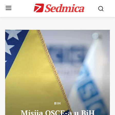
Sedmica
BIH
Misija OSCE-a u BiH