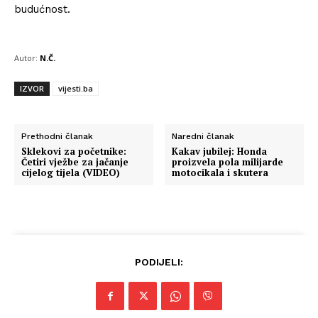
budućnost.
Autor:
N.Č.
IZVOR
vijesti.ba
Prethodni članak
Naredni članak
Sklekovi za početnike:
Kakav jubilej: Honda
Četiri vježbe za jačanje
proizvela pola milijarde
cijelog tijela (VIDEO)
motocikala i skutera
PODIJELI: