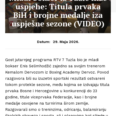
uspjehe: Titula prvaka
BiH i brojne medalje iza
uspješne sezone (VIDEO)
29. Maja 2026.
Datum:
Gost jutarnjeg programa RTV 7 Tuzla bio je mladi
bokser Enis Selimhodžić zajedno sa svojim trenerom
Kemalom Dervozom iz Boxing Academy Dervoz. Povod
razgovora bili su izuzetni sportski rezultati ostvareni
tokom protekle sezone, među kojima se izdvajaju titula
prvaka Bosne i Hercegovine u konkurenciji do 23
godine, titule viceprvaka Federacije, kao i brojne
medalje osvojene na turnirima širom zemlje.
Razgovarali smo o treninzima, odricanju, balansiranju
školskih obaveza i sporta, ali i planovima koji slijede u