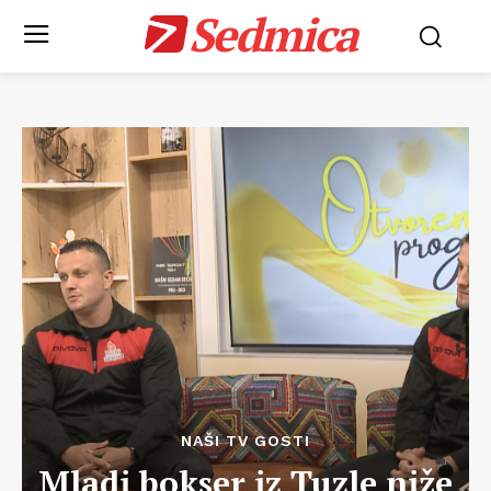
Sedmica
NAŠI TV GOSTI
Mladi bokser iz Tuzle niže