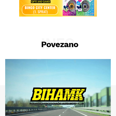
INFO
Povezano