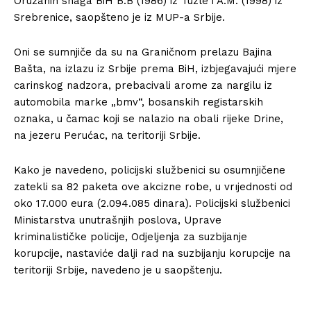
Oružanih snaga BiH B.B (1986) iz Tuzle i A.M. (1998) iz
Srebrenice, saopšteno je iz MUP-a Srbije.
Oni se sumnjiče da su na Graničnom prelazu Bajina
Bašta, na izlazu iz Srbije prema BiH, izbjegavajući mjere
carinskog nadzora, prebacivali arome za nargilu iz
automobila marke „bmv“, bosanskih registarskih
oznaka, u čamac koji se nalazio na obali rijeke Drine,
na jezeru Perućac, na teritoriji Srbije.
Kako je navedeno, policijski službenici su osumnjičene
zatekli sa 82 paketa ove akcizne robe, u vrıjednosti od
oko 17.000 eura (2.094.085 dinara). Policijski službenici
Ministarstva unutrašnjih poslova, Uprave
kriminalističke policije, Odjeljenja za suzbijanje
korupcije, nastaviće dalji rad na suzbijanju korupcije na
teritoriji Srbije, navedeno je u saopštenju.