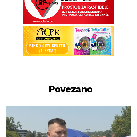
INFO
Povezano