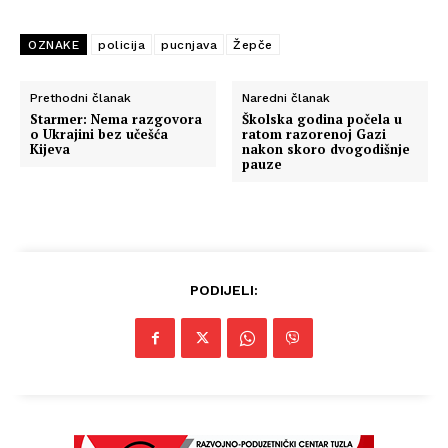
OZNAKE
policija
pucnjava
Žepče
Prethodni članak
Naredni članak
Starmer: Nema razgovora
Školska godina počela u
o Ukrajini bez učešća
ratom razorenoj Gazi
Kijeva
nakon skoro dvogodišnje
pauze
PODIJELI: