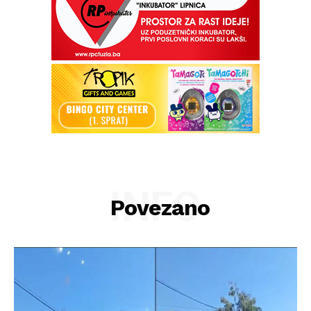
INFO
Povezano