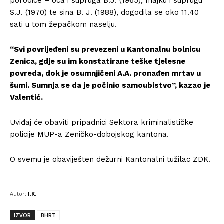
porodice – oca i supruga B.J. (1965), majku i suprugu
S.J. (1970) te sina B. J. (1988), dogodila se oko 11.40
sati u tom žepačkom naselju.
“Svi povrijeđeni su prevezeni u Kantonalnu bolnicu
Zenica, gdje su im konstatirane teške tjelesne
povreda, dok je osumnjičeni A.A. pronađen mrtav u
šumi. Sumnja se da je počinio samoubistvo”, kazao je
Valentić.
Uviđaj će obaviti pripadnici Sektora kriminalističke
policije MUP-a Zeničko-dobojskog kantona.
O svemu je obaviješten dežurni Kantonalni tužilac ZDK.
Autor:
I.K.
IZVOR
BHRT