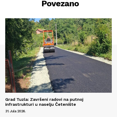
INFO
Povezano
Info
O nama
Kontakt
Impressum
Grad Tuzla: Završeni radovi na putnoj
infrastrukturi u naselju Četenište
31. Jula 2026.