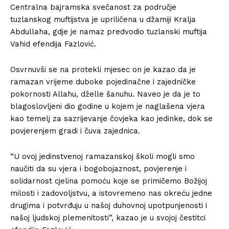
Centralna bajramska svečanost za područje
tuzlanskog muftijstva je upriličena u džamiji Kralja
Abdullaha, gdje je namaz predvodio tuzlanski muftija
Vahid efendija Fazlović.
Osvrnuvši se na protekli mjesec on je kazao da je
ramazan vrijeme duboke pojedinačne i zajedničke
pokornosti Allahu, dželle šanuhu. Naveo je da je to
blagoslovljeni dio godine u kojem je naglašena vjera
kao temelj za sazrijevanje čovjeka kao jedinke, dok se
povjerenjem gradi i čuva zajednica.
“U ovoj jedinstvenoj ramazanskoj školi mogli smo
naučiti da su vjera i bogobojaznost, povjerenje i
solidarnost cjelina pomoću koje se primičemo Božijoj
milosti i zadovoljstvu, a istovremeno nas okreću jedne
drugima i potvrđuju u našoj duhovnoj upotpunjenosti i
našoj ljudskoj plemenitosti”, kazao je u svojoj čestitci