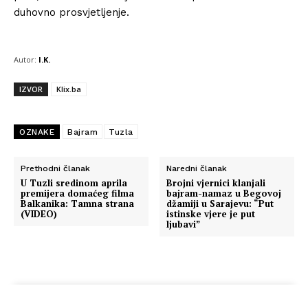
duhovno prosvjetljenje.
Autor:
I.K.
IZVOR
Klix.ba
OZNAKE
Bajram
Tuzla
Prethodni članak
Naredni članak
U Tuzli sredinom aprila
Brojni vjernici klanjali
premijera domaćeg filma
bajram-namaz u Begovoj
Balkanika: Tamna strana
džamiji u Sarajevu: “Put
(VIDEO)
istinske vjere je put
ljubavi”