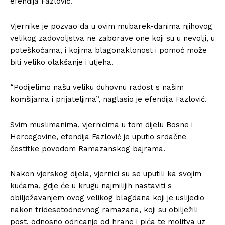
efendija Fazlović.
Vjernike je pozvao da u ovim mubarek-danima njihovog
velikog zadovoljstva ne zaborave one koji su u nevolji, u
poteškoćama, i kojima blagonaklonost i pomoć može
biti veliko olakšanje i utjeha.
“Podijelimo našu veliku duhovnu radost s našim
komšijama i prijateljima”, naglasio je efendija Fazlović.
Svim muslimanima, vjernicima u tom dijelu Bosne i
Hercegovine, efendija Fazlović je uputio srdačne
čestitke povodom Ramazanskog bajrama.
Nakon vjerskog dijela, vjernici su se uputili ka svojim
kućama, gdje će u krugu najmilijih nastaviti s
obilježavanjem ovog velikog blagdana koji je uslijedio
nakon tridesetodnevnog ramazana, koji su obilježili
post, odnosno odricanje od hrane i pića te molitva uz