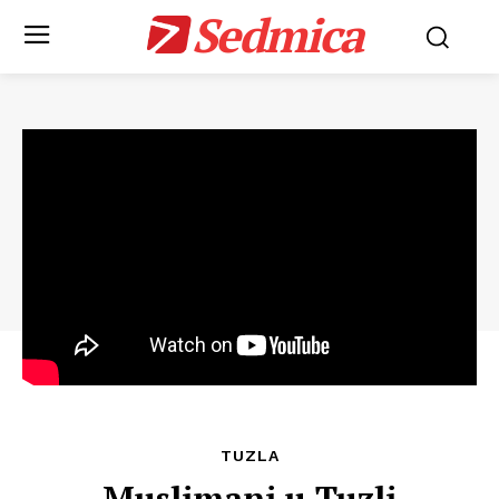
Sedmica
TUZLA
Muslimani u Tuzli