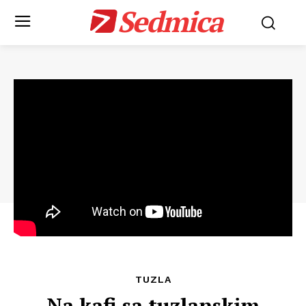
Sedmica
TUZLA
Na kafi sa tuzlanskim