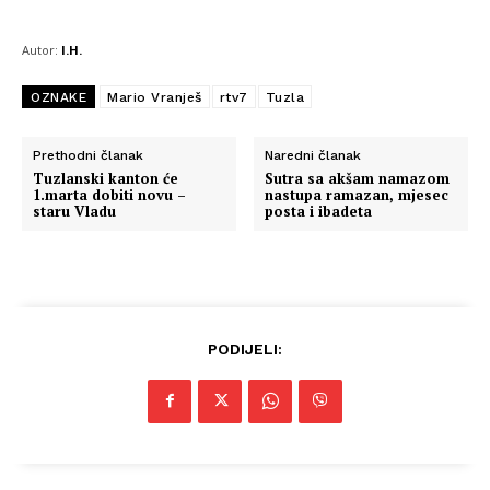
Autor:
I.H.
OZNAKE
Mario Vranješ
rtv7
Tuzla
Prethodni članak
Naredni članak
Tuzlanski kanton će
Sutra sa akšam namazom
1.marta dobiti novu –
nastupa ramazan, mjesec
staru Vladu
posta i ibadeta
PODIJELI: