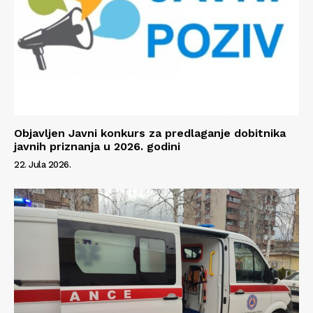
Info
O nama
Kontakt
Objavljen Javni konkurs za predlaganje dobitnika
Impressum
javnih priznanja u 2026. godini
22. Jula 2026.