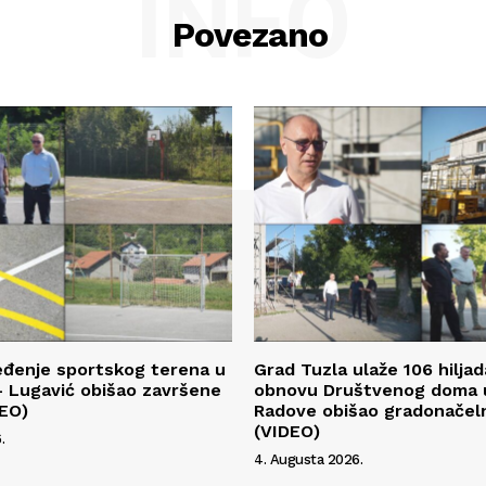
INFO
Povezano
eđenje sportskog terena u
Grad Tuzla ulaže 106 hilja
 Lugavić obišao završene
obnovu Društvenog doma u
DEO)
Radove obišao gradonačeln
(VIDEO)
.
4. Augusta 2026.