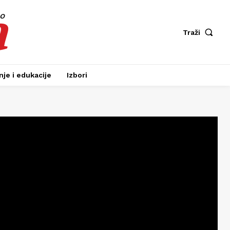
a
fo
Traži
je i edukacije
Izbori