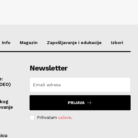
Info
Magazin
Zapošljavanje i edukacije
Izbori
Newsletter
e:
IDEO)
skog
PRIJAVA
evanje
Prihvatam
uslove
.
nicu