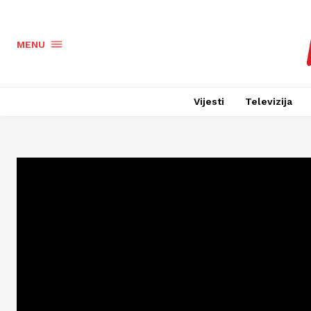
MENU
Vijesti
Televizija