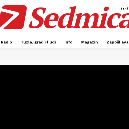
Sedmic
in
Radio
Tuzla, grad i ljudi
Info
Magazin
Zapošljavan