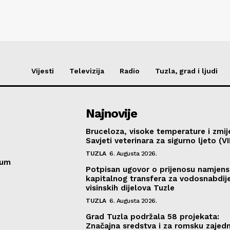
Vijesti
Televizija
Radio
Tuzla, grad i ljudi
Najnovije
Bruceloza, visoke temperature i zmij
Savjeti veterinara za sigurno ljeto (V
TUZLA
6. Augusta 2026.
sum
Potpisan ugovor o prijenosu namjen
kapitalnog transfera za vodosnabdij
visinskih dijelova Tuzle
TUZLA
6. Augusta 2026.
Grad Tuzla podržala 58 projekata:
Značajna sredstva i za romsku zajed