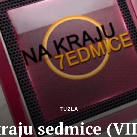
TUZLA
raju sedmice (V