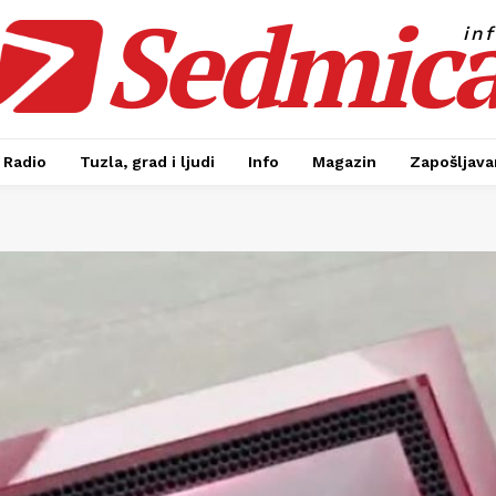
Sedmic
in
Radio
Tuzla, grad i ljudi
Info
Magazin
Zapošljavan