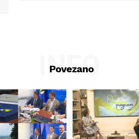
INFO
Povezano