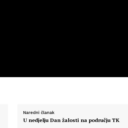
Info
O nama
Kontakt
Impressum
Naredni članak
U nedjelju Dan žalosti na području TK