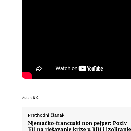
Autor:
N.Č.
Prethodni članak
Njemačko-francuski non pejper: Poziv
EU na rješavanje krize u BiH i izoliranje