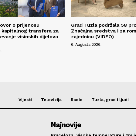
ovor o prijenosu
Grad Tuzla podržala 58 pro
kapitalnog transfera za
Značajna sredstva i za ro
evanje visinskih dijelova
zajednicu (VIDEO)
6. Augusta 2026.
.
Vijesti
Televizija
Radio
Tuzla, grad i ljudi
Najnovije
Bruceloza, visoke temperature i zmij