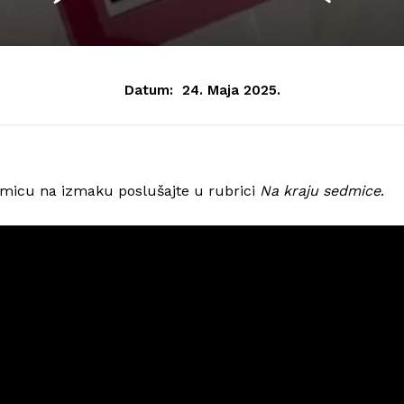
Datum:
24. Maja 2025.
edmicu na izmaku poslušajte u rubrici
Na kraju sedmice
.