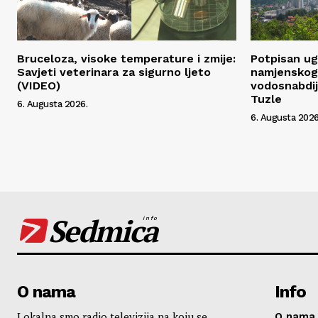
Bruceloza, visoke temperature i zmije:
Potpisan ug
Savjeti veterinara za sigurno ljeto
namjenskog 
(VIDEO)
vodosnabdij
Tuzle
6. Augusta 2026.
6. Augusta 2026
Sedmica
info
O nama
Info
Lokalna smo radio televizija na koju se
O nama