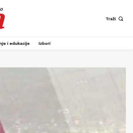
a
fo
Traži
je i edukacije
Izbori