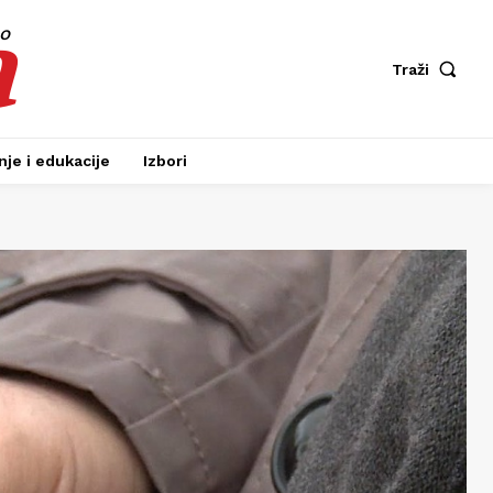
a
fo
Traži
je i edukacije
Izbori