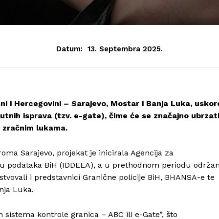
Datum:
13. Septembra 2025.
 i Hercegovini – Sarajevo, Mostar i Banja Luka, uskor
putnih isprava (tzv. e-gate), čime će se značajno ubrzat
u zračnim lukama.
a Sarajevo, projekat je inicirala Agencija za
enu podataka BiH (IDDEEA), a u prethodnom periodu održa
tvovali i predstavnici Granične policije BiH, BHANSA-e te
nja Luka.
sistema kontrole granica – ABC ili e-Gate”, što