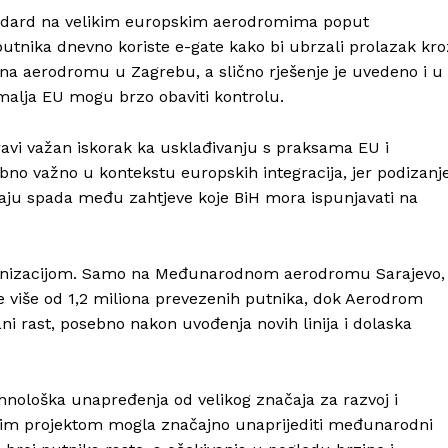
Info
andard na velikim europskim aerodromima poput
putnika dnevno koriste e-gate kako bi ubrzali prolazak kro
O nama
ju na aerodromu u Zagrebu, a slično rješenje je uvedeno i u
emalja EU mogu brzo obaviti kontrolu.
Kontakt
Impressum
avi važan iskorak ka usklađivanju s praksama EU i
ebno važno u kontekstu europskih integracija, jer podizanj
ćaju spada među zahtjeve koje BiH mora ispunjavati na
dernizacijom. Samo na Međunarodnom aerodromu Sarajevo,
e više od 1,2 miliona prevezenih putnika, dok Aerodrom
ni rast, posebno nakon uvođenja novih linija i dolaska
hnološka unapređenja od velikog značaja za razvoj i
ovim projektom mogla značajno unaprijediti međunarodni