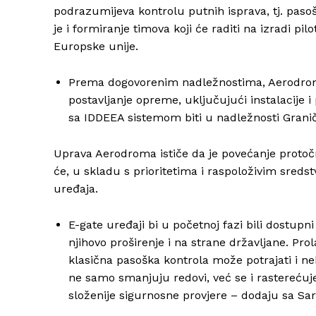
podrazumijeva kontrolu putnih isprava, tj. pasoš
je i formiranje timova koji će raditi na izradi pil
Europske unije.
Prema dogovorenim nadležnostima, Aerodrom 
postavljanje opreme, uključujući instalacije i
sa IDDEEA sistemom biti u nadležnosti Granič
Uprava Aerodroma ističe da je povećanje protočno
će, u skladu s prioritetima i raspoloživim sred
uređaja.
E-gate uređaji bi u početnoj fazi bili dostupn
njihovo proširenje i na strane državljane. Pr
klasična pasoška kontrola može potrajati i ne
ne samo smanjuju redovi, već se i rasterećuj
složenije sigurnosne provjere – dodaju sa Sa