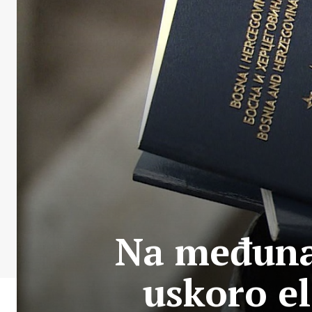
Na međuna
uskoro e