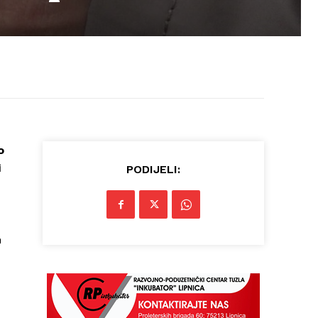
o
i
PODIJELI:
n