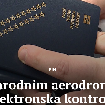
BIH
rodnim aerodro
lektronska kontro