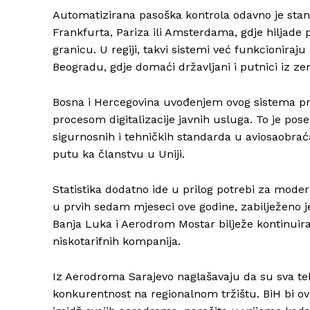
Automatizirana pasoška kontrola odavno je st
Frankfurta, Pariza ili Amsterdama, gdje hiljade 
granicu. U regiji, takvi sistemi već funkcionira
Beogradu, gdje domaći državljani i putnici iz z
Bosna i Hercegovina uvođenjem ovog sistema pr
procesom digitalizacije javnih usluga. To je pos
sigurnosnih i tehničkih standarda u aviosaobra
putu ka članstvu u Uniji.
Statistika dodatno ide u prilog potrebi za mo
u prvih sedam mjeseci ove godine, zabilježeno j
Banja Luka i Aerodrom Mostar bilježe kontinuira
niskotarifnih kompanija.
Iz Aerodroma Sarajevo naglašavaju da su sva te
konkurentnost na regionalnom tržištu. BiH bi 