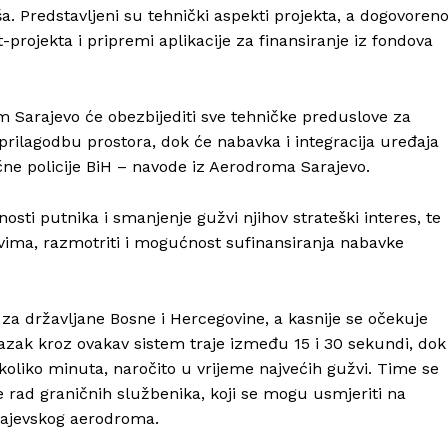
a. Predstavljeni su tehnički aspekti projekta, a dogovoren
ot-projekta i pripremi aplikacije za finansiranje iz fondova
Sarajevo će obezbijediti sve tehničke preduslove za
 prilagodbu prostora, dok će nabavka i integracija uređaja
ne policije BiH – navode iz Aerodroma Sarajevo.
sti putnika i smanjenje gužvi njihov strateški interes, te
stvima, razmotriti i mogućnost sufinansiranja nabavke
i za državljane Bosne i Hercegovine, a kasnije se očekuje
olazak kroz ovakav sistem traje između 15 i 30 sekundi, dok
koliko minuta, naročito u vrijeme najvećih gužvi. Time se
e rad graničnih službenika, koji se mogu usmjeriti na
rajevskog aerodroma.