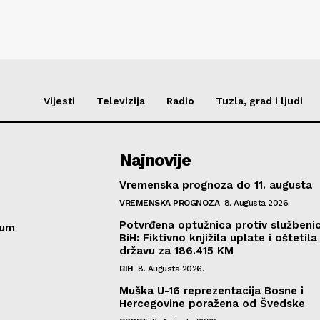
Vijesti
Televizija
Radio
Tuzla, grad i ljudi
Najnovije
Vremenska prognoza do 11. augusta
VREMENSKA PROGNOZA
8. Augusta 2026.
Potvrđena optužnica protiv službeni
sum
BiH: Fiktivno knjižila uplate i oštetila
državu za 186.415 KM
BIH
8. Augusta 2026.
Muška U-16 reprezentacija Bosne i
Hercegovine poražena od Švedske