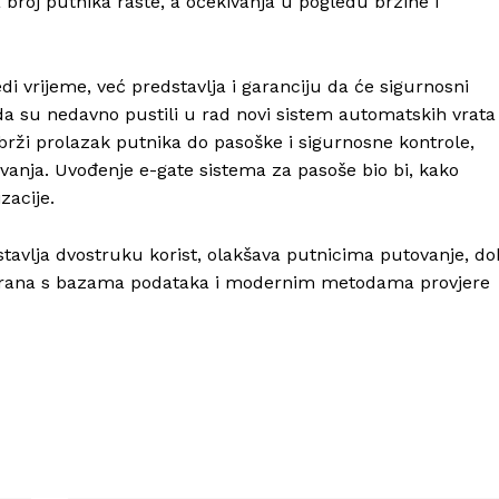
broj putnika raste, a očekivanja u pogledu brzine i
i vrijeme, već predstavlja i garanciju da će sigurnosni
u da su nedavno pustili u rad novi sistem automatskih vrata
brži prolazak putnika do pasoške i sigurnosne kontrole,
vanja. Uvođenje e-gate sistema za pasoše bio bi, kako
zacije.
tavlja dvostruku korist, olakšava putnicima putovanje, do
egrirana s bazama podataka i modernim metodama provjere