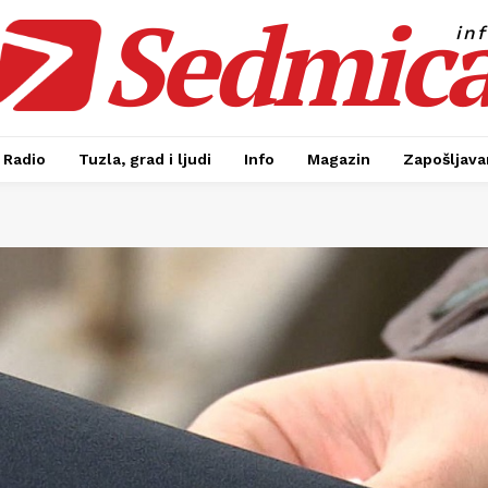
Sedmic
in
Radio
Tuzla, grad i ljudi
Info
Magazin
Zapošljavan