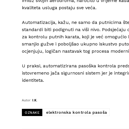
imidž svojih aerodroma, naročito u vrijeme kada 
kvaliteta usluga postaju sve veća.
Automatizacija, kažu, ne samo da putnicima šted
standardi biti podignuti na viši nivo. Podsjećaj
za kontrolu putnih karata, koji je već omogućio 
smanjio gužve i poboljšao ukupno iskustvo puto
ocjenjuju, logičan nastavak tog procesa moderni
U praksi, automatizirana pasoška kontrola preds
istovremeno jača sigurnosni sistem jer je int
identiteta.
Autor:
I.K.
elektronska kontrola pasoša
OZNAKE