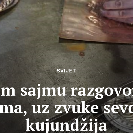
SVIJET
m sajmu razgovor
ima, uz zvuke sev
kujundžija