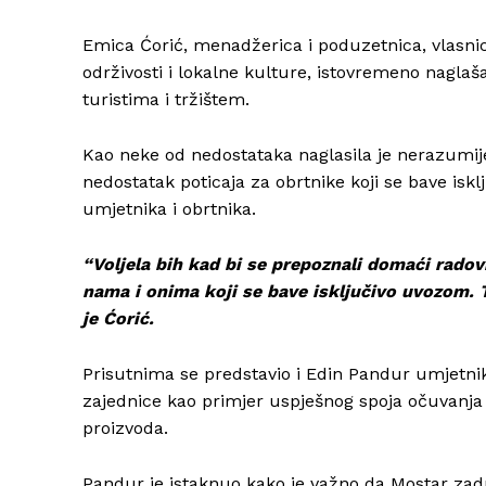
Emica Ćorić, menadžerica i poduzetnica, vlasni
održivosti i lokalne kulture, istovremeno naglaš
turistima i tržištem.
Kao neke od nedostataka naglasila je nerazumij
nedostatak poticaja za obrtnike koji se bave is
umjetnika i obrtnika.
“Voljela bih kad bi se prepoznali domaći radov
nama i onima koji se bave isključivo uvozom. Tr
je Ćorić.
Prisutnima se predstavio i Edin Pandur umjetnik, 
zajednice kao primjer uspješnog spoja očuvanja 
proizvoda.
Pandur je istaknuo kako je važno da Mostar zadrž