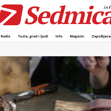
Sedmic
in
Radio
Tuzla, grad i ljudi
Info
Magazin
Zapošljavan