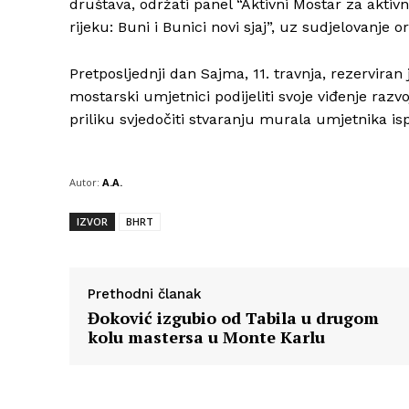
društava, održati panel “Aktivni Mostar za aktiv
rijeku: Buni i Bunici novi sjaj”, uz sudjelovanje 
Pretposljednji dan Sajma, 11. travnja, rezervira
mostarski umjetnici podijeliti svoje viđenje razvo
priliku svjedočiti stvaranju murala umjetnika i
Autor:
A.A.
IZVOR
BHRT
Prethodni članak
Đoković izgubio od Tabila u drugom
kolu mastersa u Monte Karlu