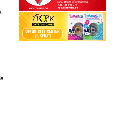
a,
la