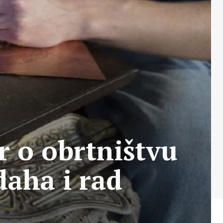
 o obrtništvu
daha i rad