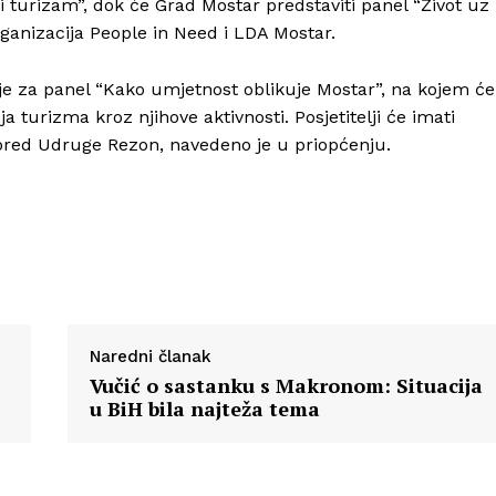
ni turizam”, dok će Grad Mostar predstaviti panel “Život uz
organizacija People in Need i LDA Mostar.
n je za panel “Kako umjetnost oblikuje Mostar”, na kojem će
ja turizma kroz njihove aktivnosti. Posjetitelji će imati
spred Udruge Rezon, navedeno je u priopćenju.
Naredni članak
Vučić o sastanku s Makronom: Situacija
u BiH bila najteža tema