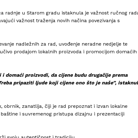
ca radnje u Starom gradu istaknula je važnost ručnog rad
avajući važnost traženja novih načina povezivanja s
evanje nadležnih za rad, uvođenje neradne nedjelje te
ključivo prodajom lokalnih proizvoda i promocijom domaćih
i i domaći proizvodi, da cijene budu drugačije prema
eba pripaziti ljude koji cijene ono što je naše”, istaknu
obrnik, zanatlija, čiji je rad prepoznat i izvan lokalne
baštine i suvremenog pristupa dizajnu i prezentaciji
i svoju autentičnost i tradiciju.