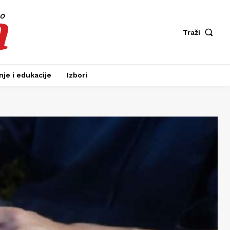
a
fo
Traži
je i edukacije
Izbori