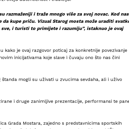
 su razmaženiji i traže mnogo više za svoj novac. Kod nas
Info
le da kupe priču. Vizual Starog mosta može uraditi svatk
ve, i turisti to primijete i razumiju”, istaknuo je ovaj
O nama
Kontakt
Impressum
su kako je ovaj razgovor poticaj za konkretnije povezivanje
novim inicijativama koje slave i čuvaju ono što nas čini
g štanda mogli su uživati u zvucima sevdaha, ali i uživo
irane i druge zanimljive prezentacije, performansi te pan
dnica Grada Mostara, zajedno s predstavnicima sportskih