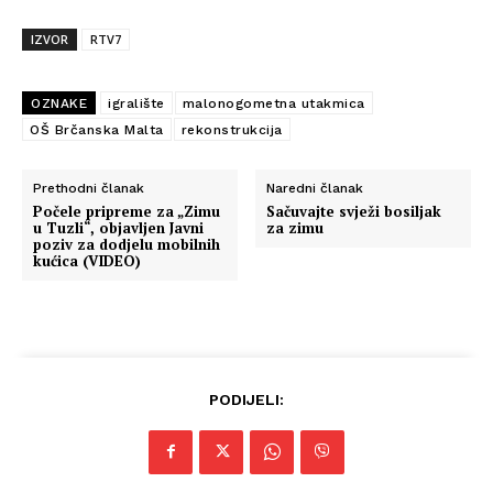
IZVOR
RTV7
OZNAKE
igralište
malonogometna utakmica
OŠ Brčanska Malta
rekonstrukcija
Prethodni članak
Naredni članak
Počele pripreme za „Zimu
Sačuvajte svježi bosiljak
u Tuzli“, objavljen Javni
za zimu
poziv za dodjelu mobilnih
kućica (VIDEO)
PODIJELI: