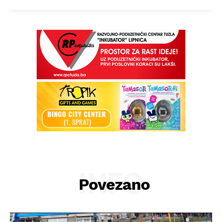
INFO
Povezano