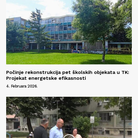
Info
O nama
Kontakt
Impressum
Počinje rekonstrukcija pet školskih objekata u TK:
Projekat energetske efikasnosti
4. Februara 2026.