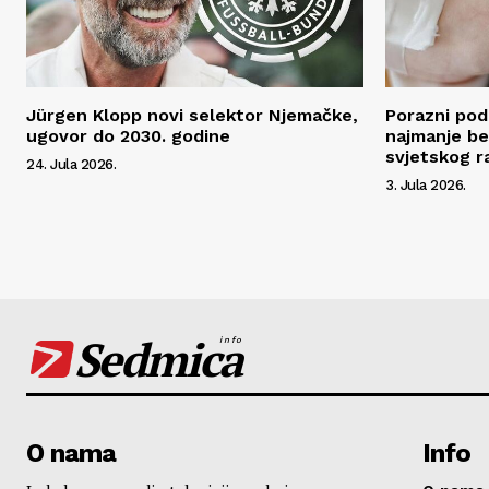
Jürgen Klopp novi selektor Njemačke,
Porazni pod
ugovor do 2030. godine
najmanje be
svjetskog r
24. Jula 2026.
3. Jula 2026.
Sedmica
info
O nama
Info