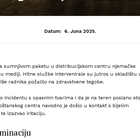
Datum:
6. Juna 2025.
 na sumnjivom paketu u distribucijskom centru njemačke
aju mediji. Hitne službe intervenirale su jutros u skladištu 
še radnika požalilo na zdravstvene tegobe.
i o incidentu s opasnim tvarima i da je na teren poslano st
poštanskog centra navodno je došlo u kontakt s bijelim
e izazvao iritaciju.
minaciju