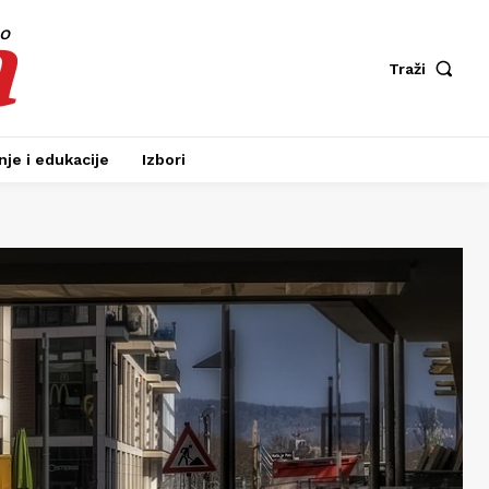
a
fo
Traži
je i edukacije
Izbori