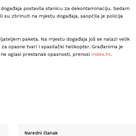
 događaja postavila stanicu za dekontaminaciju. Sedam
i su zbrinuti na mjestu događaja, saopćila je policija
Info
ljateljem paketa. Na mjestu događaja još se nalazi velik
 za opasne tvari i spasilački helikopter. Građanima je
O nama
 ne oglasi prestanak opasnosti, prenosi
Index.hr
.
Kontakt
Impressum
Naredni članak