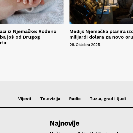
aci iz Njemačke: Rođeno
Mediji: Njemačka planira iz
ba još od Drugog
milijardi dolara za novo or
ata
28. Oktobra 2025.
Vijesti
Televizija
Radio
Tuzla, grad i ljudi
Najnovije