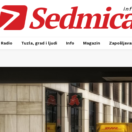
Sedmic
in
Radio
Tuzla, grad i ljudi
Info
Magazin
Zapošljavan