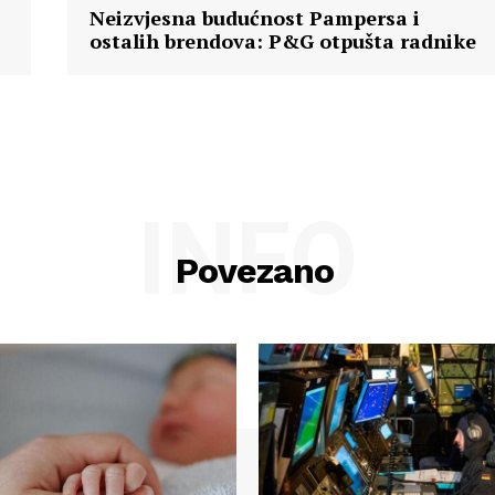
Neizvjesna budućnost Pampersa i
ostalih brendova: P&G otpušta radnike
INFO
Povezano