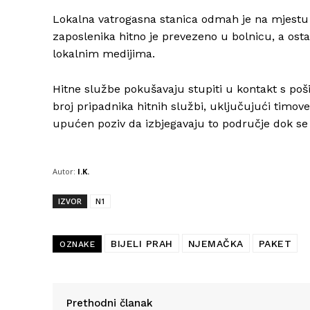
Lokalna vatrogasna stanica odmah je na mjestu
zaposlenika hitno je prevezeno u bolnicu, a ostal
lokalnim medijima.
Hitne službe pokušavaju stupiti u kontakt s poši
broj pripadnika hitnih službi, uključujući timove
upućen poziv da izbjegavaju to područje dok se
Autor:
I.K.
IZVOR
N1
BIJELI PRAH
NJEMAČKA
PAKET
OZNAKE
Prethodni članak