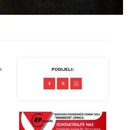
u
PODIJELI:
o