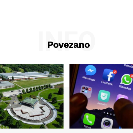
INFO
Povezano