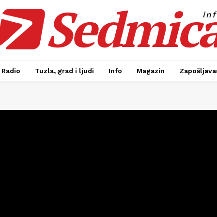
Sedmic
in
Radio
Tuzla, grad i ljudi
Info
Magazin
Zapošljavan