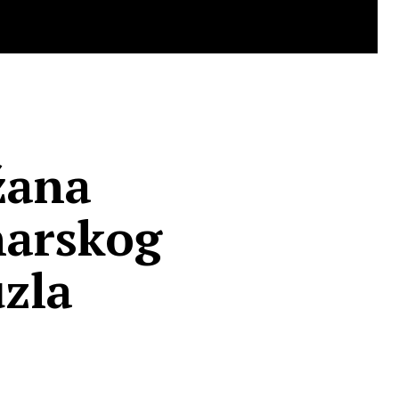
žana
narskog
zla