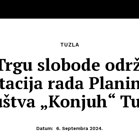
TUZLA
Trgu slobode odr
tacija rada Plani
uštva „Konjuh“ Tu
Datum:
6. Septembra 2024.