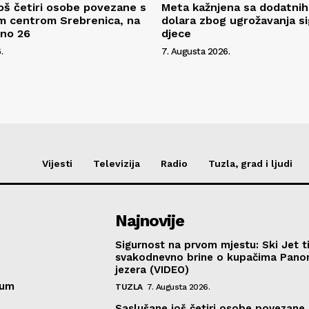
oš četiri osobe povezane s
Meta kažnjena sa dodatnih
m centrom Srebrenica, na
dolara zbog ugrožavanja s
pno 26
djece
.
7. Augusta 2026.
Vijesti
Televizija
Radio
Tuzla, grad i ljudi
Najnovije
Sigurnost na prvom mjestu: Ski Jet t
svakodnevno brine o kupačima Pano
jezera (VIDEO)
sum
TUZLA
7. Augusta 2026.
Saslušane još četiri osobe povezane 