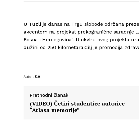
U Tuzli je danas na Trgu slobode održana preze
akcentom na projekat prekogranične saradnje „J
Bosna i Hercegovina“. U okviru ovog projekta ura
dužini od 250 kilometara.Cilj je promocija zdrav
Autor:
S.A.
Prethodni članak
(VIDEO) Četiri studentice autorice
“Atlasa memorije”