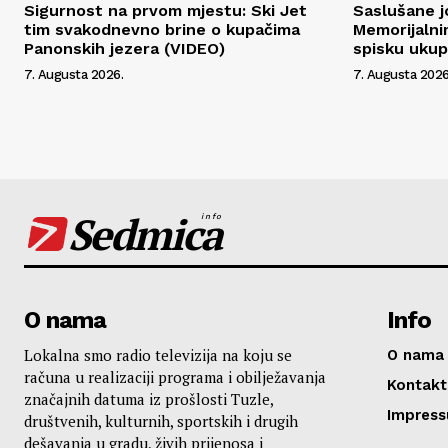
Sigurnost na prvom mjestu: Ski Jet
Saslušane j
tim svakodnevno brine o kupačima
Memorijalni
Panonskih jezera (VIDEO)
spisku uku
7. Augusta 2026.
7. Augusta 2026
Sedmica
info
O nama
Info
Lokalna smo radio televizija na koju se
O nama
računa u realizaciji programa i obilježavanja
Kontakt
značajnih datuma iz prošlosti Tuzle,
Impres
društvenih, kulturnih, sportskih i drugih
dešavanja u gradu, živih prijenosa i