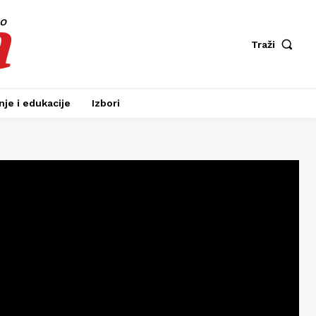
a
fo
Traži
je i edukacije
Izbori