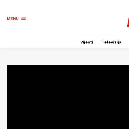
MENU
Vijesti
Televizija