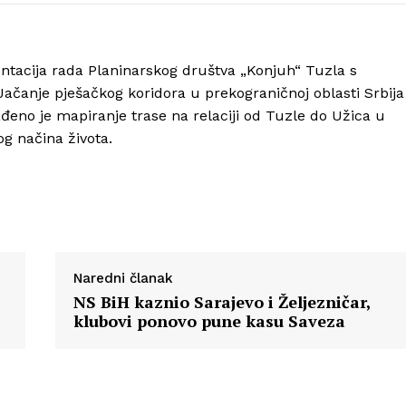
Info
ntacija rada Planinarskog društva „Konjuh“ Tuzla s
ačanje pješačkog koridora u prekograničnoj oblasti Srbija
O nama
đeno je mapiranje trase na relaciji od Tuzle do Užica u
Kontakt
og načina života.
Impressum
Naredni članak
NS BiH kaznio Sarajevo i Željezničar,
klubovi ponovo pune kasu Saveza