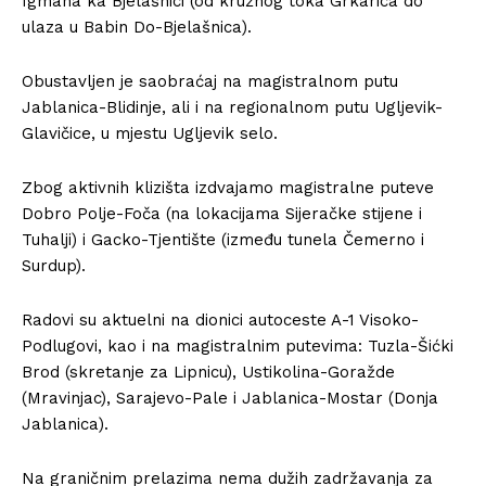
Igmana ka Bjelašnici (od kružnog toka Grkarica do
ulaza u Babin Do-Bjelašnica).
Obustavljen je saobraćaj na magistralnom putu
Jablanica-Blidinje, ali i na regionalnom putu Ugljevik-
Glavičice, u mjestu Ugljevik selo.
Zbog aktivnih klizišta izdvajamo magistralne puteve
Dobro Polje-Foča (na lokacijama Sijeračke stijene i
Tuhalji) i Gacko-Tjentište (između tunela Čemerno i
Surdup).
Radovi su aktuelni na dionici autoceste A-1 Visoko-
Podlugovi, kao i na magistralnim putevima: Tuzla-Šićki
Brod (skretanje za Lipnicu), Ustikolina-Goražde
(Mravinjac), Sarajevo-Pale i Jablanica-Mostar (Donja
Jablanica).
Na graničnim prelazima nema dužih zadržavanja za