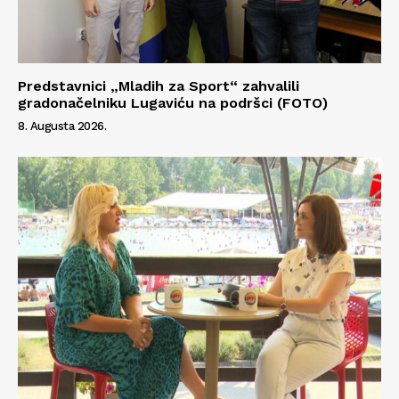
Info
O nama
Predstavnici „Mladih za Sport“ zahvalili
Kontakt
gradonačelniku Lugaviću na podršci (FOTO)
Impressum
8. Augusta 2026.