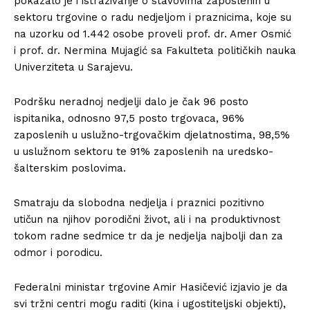
pokazalo je i istraživanje o stavovima zaposlenih u
sektoru trgovine o radu nedjeljom i praznicima, koje su
na uzorku od 1.442 osobe proveli prof. dr. Amer Osmić
i prof. dr. Nermina Mujagić sa Fakulteta političkih nauka
Univerziteta u Sarajevu.
Podršku neradnoj nedjelji dalo je čak 96 posto
ispitanika, odnosno 97,5 posto trgovaca, 96%
zaposlenih u uslužno-trgovačkim djelatnostima, 98,5%
u uslužnom sektoru te 91% zaposlenih na uredsko-
šalterskim poslovima.
Smatraju da slobodna nedjelja i praznici pozitivno
utičun na njihov porodični život, ali i na produktivnost
tokom radne sedmice tr da je nedjelja najbolji dan za
odmor i porodicu.
Federalni ministar trgovine Amir Hasičević izjavio je da
svi tržni centri mogu raditi (kina i ugostiteljski objekti),