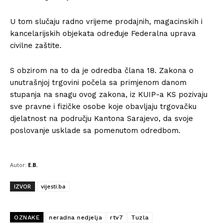
U tom slučaju radno vrijeme prodajnih, magacinskih i
kancelarijskih objekata određuje Federalna uprava
civilne zaštite.
S obzirom na to da je odredba člana 18. Zakona o
unutrašnjoj trgovini počela sa primjenom danom
stupanja na snagu ovog zakona, iz KUIP-a KS pozivaju
sve pravne i fizičke osobe koje obavljaju trgovačku
djelatnost na području Kantona Sarajevo, da svoje
poslovanje usklade sa pomenutom odredbom.
Autor:
E.B.
IZVOR
vijesti.ba
OZNAKE
neradna nedjelja
rtv7
Tuzla