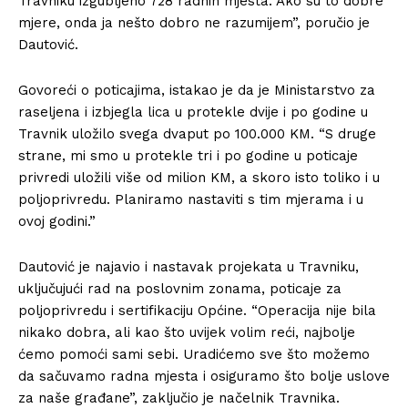
Travniku izgubljeno 728 radnih mjesta. Ako su to dobre
mjere, onda ja nešto dobro ne razumijem”, poručio je
Dautović.
Govoreći o poticajima, istakao je da je Ministarstvo za
raseljena i izbjegla lica u protekle dvije i po godine u
Travnik uložilo svega dvaput po 100.000 KM. “S druge
strane, mi smo u protekle tri i po godine u poticaje
privredi uložili više od milion KM, a skoro isto toliko i u
poljoprivredu. Planiramo nastaviti s tim mjerama i u
ovoj godini.”
Dautović je najavio i nastavak projekata u Travniku,
uključujući rad na poslovnim zonama, poticaje za
poljoprivredu i sertifikaciju Općine. “Operacija nije bila
nikako dobra, ali kao što uvijek volim reći, najbolje
ćemo pomoći sami sebi. Uradićemo sve što možemo
da sačuvamo radna mjesta i osiguramo što bolje uslove
za naše građane”, zaključio je načelnik Travnika.