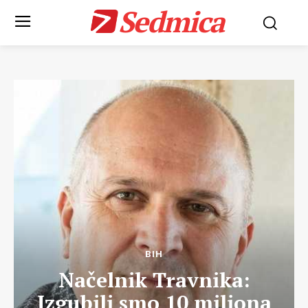
Sedmica
BIH
Načelnik Travnika:
Izgubili smo 10 miliona