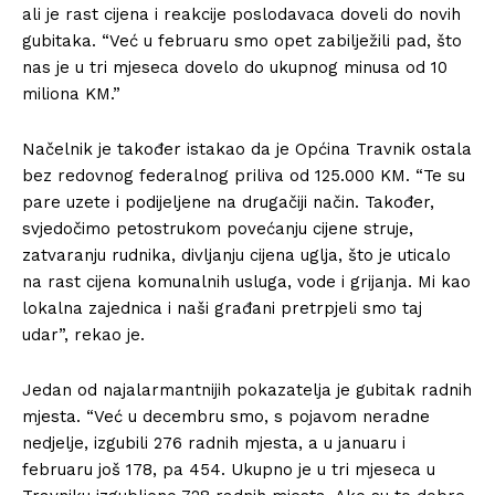
ali je rast cijena i reakcije poslodavaca doveli do novih
gubitaka. “Već u februaru smo opet zabilježili pad, što
nas je u tri mjeseca dovelo do ukupnog minusa od 10
miliona KM.”
Načelnik je također istakao da je Općina Travnik ostala
bez redovnog federalnog priliva od 125.000 KM. “Te su
pare uzete i podijeljene na drugačiji način. Također,
svjedočimo petostrukom povećanju cijene struje,
zatvaranju rudnika, divljanju cijena uglja, što je uticalo
na rast cijena komunalnih usluga, vode i grijanja. Mi kao
lokalna zajednica i naši građani pretrpjeli smo taj
udar”, rekao je.
Jedan od najalarmantnijih pokazatelja je gubitak radnih
mjesta. “Već u decembru smo, s pojavom neradne
nedjelje, izgubili 276 radnih mjesta, a u januaru i
februaru još 178, pa 454. Ukupno je u tri mjeseca u