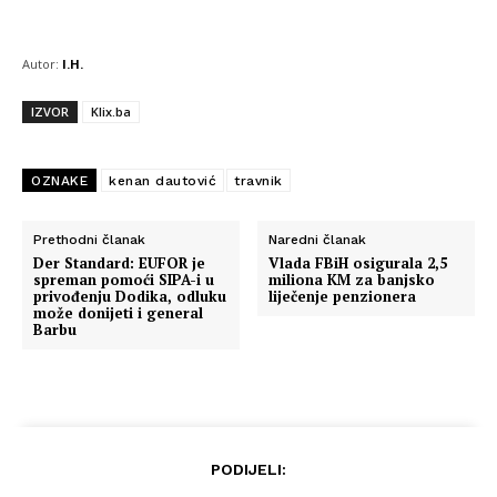
Autor:
I.H.
IZVOR
Klix.ba
OZNAKE
kenan dautović
travnik
Prethodni članak
Naredni članak
Der Standard: EUFOR je
Vlada FBiH osigurala 2,5
spreman pomoći SIPA-i u
miliona KM za banjsko
privođenju Dodika, odluku
liječenje penzionera
može donijeti i general
Barbu
Info
PODIJELI: