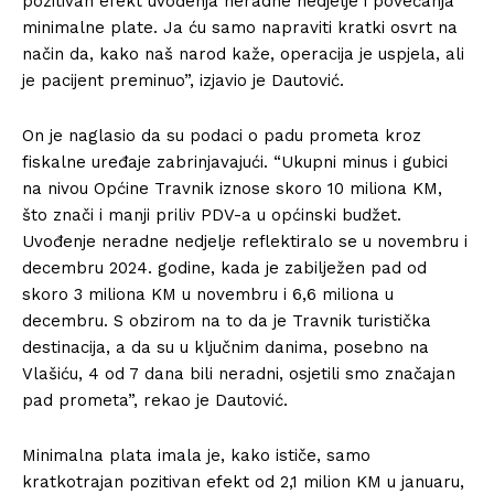
pozitivan efekt uvođenja neradne nedjelje i povećanja
minimalne plate. Ja ću samo napraviti kratki osvrt na
način da, kako naš narod kaže, operacija je uspjela, ali
je pacijent preminuo”, izjavio je Dautović.
On je naglasio da su podaci o padu prometa kroz
fiskalne uređaje zabrinjavajući. “Ukupni minus i gubici
na nivou Općine Travnik iznose skoro 10 miliona KM,
što znači i manji priliv PDV-a u općinski budžet.
Uvođenje neradne nedjelje reflektiralo se u novembru i
decembru 2024. godine, kada je zabilježen pad od
skoro 3 miliona KM u novembru i 6,6 miliona u
decembru. S obzirom na to da je Travnik turistička
destinacija, a da su u ključnim danima, posebno na
Vlašiću, 4 od 7 dana bili neradni, osjetili smo značajan
pad prometa”, rekao je Dautović.
Minimalna plata imala je, kako ističe, samo
kratkotrajan pozitivan efekt od 2,1 milion KM u januaru,