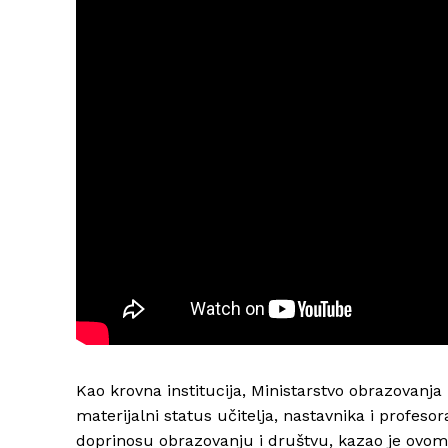
Kao krovna institucija, Ministarstvo obrazovanj
materijalni status učitelja, nastavnika i profeso
doprinosu obrazovanju i društvu, kazao je ovom