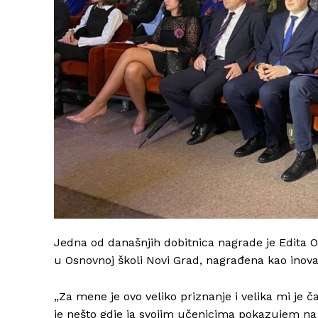
Jedna od današnjih dobitnica nagrade je Edita Om
u Osnovnoj školi Novi Grad, nagrađena kao inov
„Za mene je ovo veliko priznanje i velika mi je č
je nešto gdje ja svojim učenicima pokazujem na 