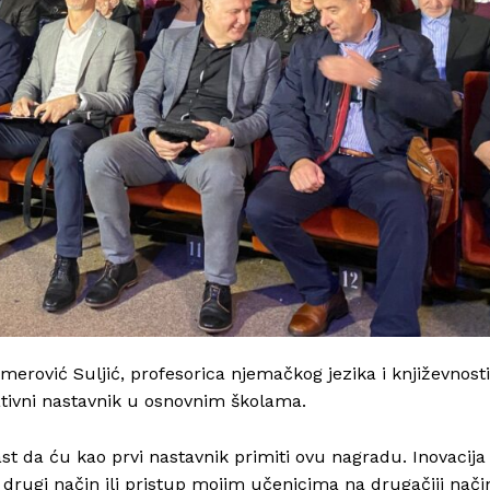
Kontakt
Impressum
erović Suljić, profesorica njemačkog jezika i književnosti
ativni nastavnik u osnovnim školama.
ast da ću kao prvi nastavnik primiti ovu nagradu. Inovacija
drugi način ili pristup mojim učenicima na drugačiji nači