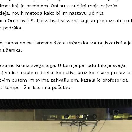
dmet koji ja predajem. Oni su u suštini moja najveća
ideja, novih metoda kako bi im nastavu učinila
ica Omerović Suljić zahvališi svima koji su prepoznali trud
io podrška.
ć, zaposlenica Osnovne škole Brčanska Malta, iskoristila je
ih učenika.
e samo kruna svega toga. U tom je periodu bilo je svega,
dnice, dakle roditelja, kolektiva kroz koje sam prolazila,
ovim putem im svima zahvaljujem, kazala je profesorica
sti tempo i žar kao i na početku.