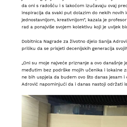
da oni s radošću i s lakoćom izučavaju ovaj pre
inspiracija da svaki put dolazim do nekih novih 
jednostavnijom, kreativnijom“, kazala je profesor
rad a ponajviše svojem kolektivu koji je uvijek b
Dobitnica Nagrade za životno djelo Sanija Adrovi
priliku da se prisjeti decenijskih generacija svoj
„Oni su moje najveće priznanje a ovo današnje j
međutim bez podrške mojih učenika i lokalne zaje
ne bih uspjela da budem ovo što danas jesam i 
Adrović napominjući da i danas nastoji održati i