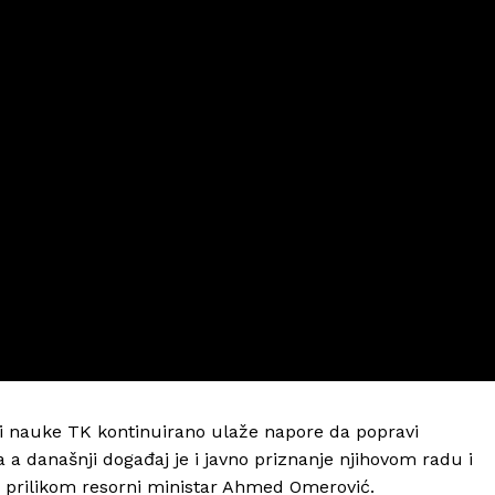
a i nauke TK kontinuirano ulaže napore da popravi
ra a današnji događaj je i javno priznanje njihovom radu i
 prilikom resorni ministar Ahmed Omerović.