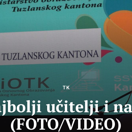
TK
bolji učitelji i n
(FOTO/VIDEO)