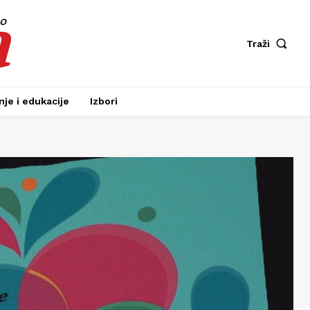
a
fo
Traži
je i edukacije
Izbori