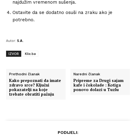
najdužim vremenom sušenja.
Ostavite da se dodatno osuši na zraku ako je
potrebno.
Autor:
S.A.
IZVOR
Klix.ba
Prethodni članak
Naredni članak
Kako prepoznati da imate
Pripreme za Drugi sajam
zdravo srce? Ključni
kafe i čokolade : Kotiga
pokazatelji na koje
ponovo dolazi u Tuzlu
trebate obratiti pažnju
PODIJELI: