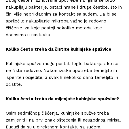
Zbog česte i raznovrsne upotrebe na njima se brzo
nakupljaju bakterije, ostaci hrane i druge čestice, što ih
čini više neprikladnim za kontakt sa suđem. Da bi se
spriječilo nakupljanje mikroba važno je redovno
čišćenje, za koje postoji nekoliko metoda koje
donosimo u nastavku.
Koliko često treba da čistite kuhinjske spužvice
Kuhinjske spužve mogu postati leglo bakterija ako se
ne čiste redovno. Nakon svake upotrebe temeljito ih
isperite i ocijedite, a svakih nekoliko dana temeljito ih
očistite.
Koliko često treba da mijenjate kuhinjske spužvice?
Osim sedmičnog čišćenja, kuhinjske spužve treba
zamijeniti i na prvi znak oštećenja ili neugodnog mirisa.
Budući da su u direktnom kontaktu sa suđem,