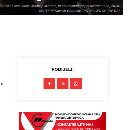
to block several social media platforms, in Kathmandu, Nepal September 8, 2025.
REUTERS/Navesh Chitrakar TPX IMAGES OF THE DAY
e
PODIJELI:
de