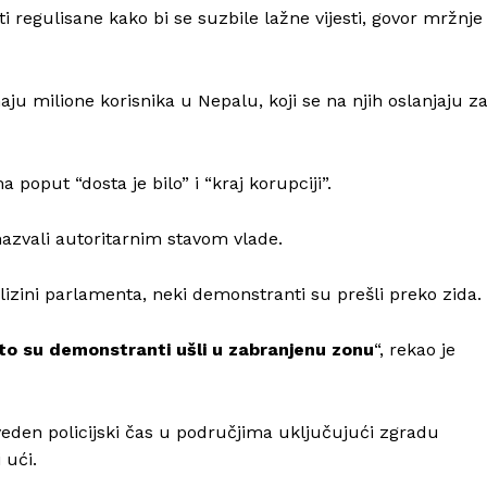
 regulisane kako bi se suzbile lažne vijesti, govor mržnje 
u milione korisnika u Nepalu, koji se na njih oslanjaju z
poput “dosta je bilo” i “kraj korupciji”.
nazvali autoritarnim stavom vlade.
lizini parlamenta, neki demonstranti su prešli preko zida.
što su demonstranti ušli u zabranjenu zonu
“, rekao je
Info
veden policijski čas u područjima uključujući zgradu
 ući.
O nama