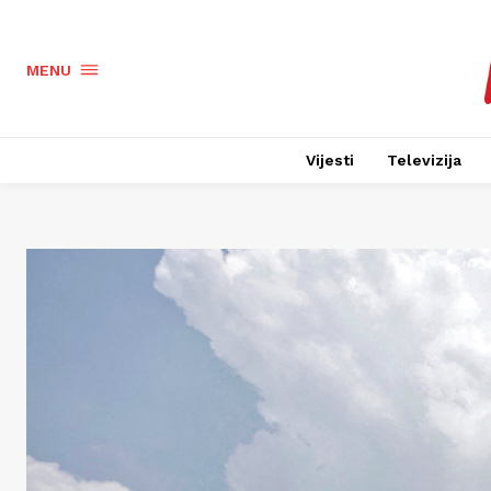
MENU
Vijesti
Televizija