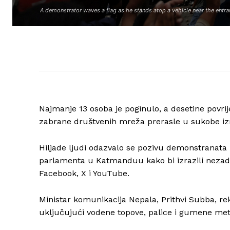
A demonstrator waves a flag as he stands atop a vehicle near the entr
Najmanje 13 osoba je poginulo, a desetine povri
zabrane društvenih mreža prerasle u sukobe i
Hiljade ljudi odazvalo se pozivu demonstranata 
parlamenta u Katmanduu kako bi izrazili nezado
Facebook, X i YouTube.
Ministar komunikacija Nepala, Prithvi Subba, reka
uključujući vodene topove, palice i gumene met