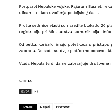
Portparol Nepalske vojske, Rajaram Basnet, reka
ulicama nakon uvođenja policijskog časa.
Prošle sedmice vlasti su naredile blokadu 26 p
registraciju pri Ministarstvu komunikacija i inf
Od petka, korisnici imaju poteškoća u pristupu 
zabranu. Do sada su dvije platforme ponovo akti
Vlada Nepala tvrdi da ne zabranjuje društvene 
Autor:
I.K.
IZVOR
N1
Nepal
Protesti
OZNAKE