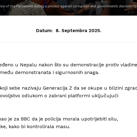
ance of the Parliament during a protest against corruption and government’s decision 
Datum:
8. Septembra 2025.
jeđeno u Nepalu nakon što su demonstracije protiv vladin
zmeđu demonstranata i sigurnosnih snaga.
koji sebe nazivaju Generacija Z da se okupe u blizini zgra
voljstvo odlukom o zabrani platformi uključujući
o je za BBC da je policija morala upotrijebiti silu,
ke, kako bi kontrolirala masu.