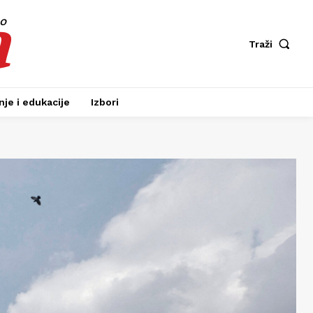
a
fo
Traži
je i edukacije
Izbori