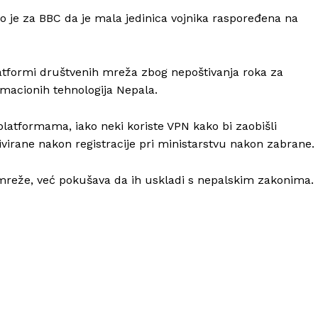
Kontakt
o je za BBC da je mala jedinica vojnika raspoređena na
Impressum
latformi društvenih mreža zbog nepoštivanja roka za
ormacionih tehnologija Nepala.
platformama, iako neki koriste VPN kako bi zaobišli
virane nakon registracije pri ministarstvu nakon zabrane.
mreže, već pokušava da ih uskladi s nepalskim zakonima.