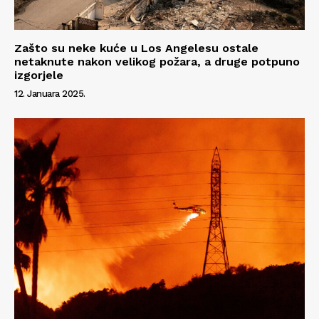
Info
O nama
Zašto su neke kuće u Los Angelesu ostale
netaknute nakon velikog požara, a druge potpuno
Kontakt
izgorjele
Impressum
12. Januara 2025.