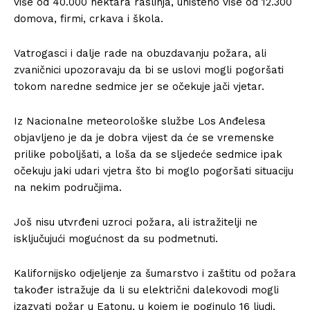
više od 40.000 hektara raslinja, uništeno više od 12.300
domova, firmi, crkava i škola.
Vatrogasci i dalje rade na obuzdavanju požara, ali
zvaničnici upozoravaju da bi se uslovi mogli pogoršati
tokom naredne sedmice jer se očekuje jači vjetar.
Iz Nacionalne meteorološke službe Los Anđelesa
objavljeno je da je dobra vijest da će se vremenske
prilike poboljšati, a loša da se sljedeće sedmice ipak
očekuju jaki udari vjetra što bi moglo pogoršati situaciju
na nekim područjima.
Još nisu utvrđeni uzroci požara, ali istražitelji ne
isključujući mogućnost da su podmetnuti.
Kalifornijsko odjeljenje za šumarstvo i zaštitu od požara
također istražuje da li su električni dalekovodi mogli
izazvati požar u Eatonu, u kojem je poginulo 16 ljudi.