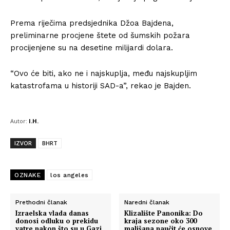
Prema riječima predsjednika Džoa Bajdena,
preliminarne procjene štete od šumskih požara
procijenjene su na desetine milijardi dolara.
“Ovo će biti, ako ne i najskuplja, među najskupljim
katastrofama u historiji SAD-a”, rekao je Bajden.
Autor:
I.H.
IZVOR
BHRT
OZNAKE
los angeles
Prethodni članak
Naredni članak
Izraelska vlada danas
Klizalište Panonika: Do
donosi odluku o prekidu
kraja sezone oko 300
vatre nakon što su u Gazi
mališana naučit će osnove