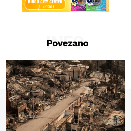
INFO
Povezano