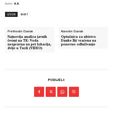
Autor:
A.A.
IZVOR
BHRT
Prethodni članak
Naredni članak
Najnovija analiza javnih
Optužnica za ubistvo
česmi na TK: Voda
Danke Ilić vraćena na
nespravna na pet lokacija,
ponovno odlučivanje
dvije u Tuzli (VIDEO)
PODIJELI: