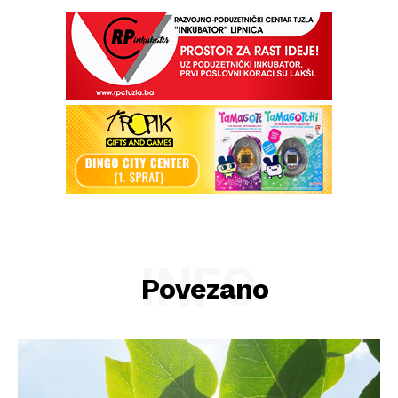
INFO
Povezano