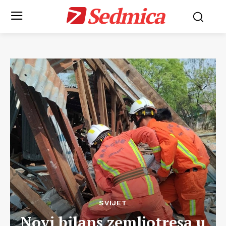
Sedmica
SVIJET
Novi bilans zemljotresa u