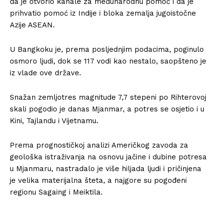
da je otvorio kanale za međunarodnu pomoć i da je
prihvatio pomoć iz Indije i bloka zemalja jugoistočne
Azije ASEAN.
U Bangkoku je, prema posljednjim podacima, poginulo
osmoro ljudi, dok se 117 vodi kao nestalo, saopšteno je
iz vlade ove države.
Snažan zemljotres magnitude 7,7 stepeni po Rihterovoj
skali pogodio je danas Mjanmar, a potres se osjetio i u
Kini, Tajlandu i Vijetnamu.
Prema prognostičkoj analizi Američkog zavoda za
geološka istraživanja na osnovu jačine i dubine potresa
u Mjanmaru, nastradalo je više hiljada ljudi i pričinjena
je velika materijalna šteta, a najgore su pogođeni
regionu Sagaing i Meiktila.