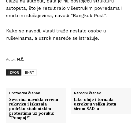
ulaza na autoput, pala je na postojeću strukturu
autoputa, što je rezultiralo višestrukim povredama i
smrtnim slučajevima, navodi “Bangkok Post”.
Kako se navodi, vlasti traže nestale osobe u
ruševinama, a uzrok nesreće se istražuje.
Autor:
N.Č.
IZVOR
BHRT
Prethodni članak
Naredni članak
Severina navukla crvenu
Jake oluje i tornada
rukavicu i iskazala
uzrokuju veliku štetu
podršku studentskim
širom SAD-a
protestima uz poruku:
“Pumpaj!”