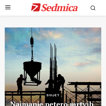
Sedmica
SVIJET
Najmanje petero mrtvih,