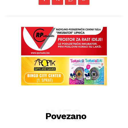
INFO
Povezano