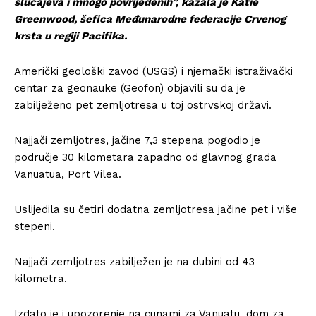
slučajeva i mnogo povrijeđenih”, kazala je Katie
Greenwood, šefica Međunarodne federacije Crvenog
krsta u regiji Pacifika.
Američki geološki zavod (USGS) i njemački istraživački
centar za geonauke (Geofon) objavili su da je
zabilježeno pet zemljotresa u toj ostrvskoj državi.
Najjači zemljotres, jačine 7,3 stepena pogodio je
područje 30 kilometara zapadno od glavnog grada
Vanuatua, Port Vilea.
Uslijedila su četiri dodatna zemljotresa jačine pet i više
stepeni.
Najjači zemljotres zabilježen je na dubini od 43
kilometra.
Izdato je i upozorenje na cunami za Vanuatu, dom za