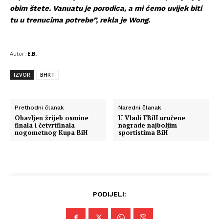
obim štete. Vanuatu je porodica, a mi ćemo uvijek biti
tu u trenucima potrebe”, rekla je Wong.
Autor:
E.B.
IZVOR
BHRT
Prethodni članak
Naredni članak
Obavljen žrijeb osmine
U Vladi FBiH uručene
finala i četvrtfinala
nagrade najboljim
nogometnog Kupa BiH
sportistima BiH
PODIJELI: