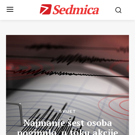
Sedmica
SVIJET
Najmanje šest osoba
poginulo, u toku akcije