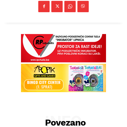
INFO
Povezano