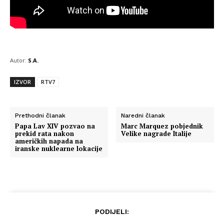
Autor:
S.A.
IZVOR
RTV7
Prethodni članak
Naredni članak
Papa Lav XIV pozvao na
Marc Marquez pobjednik
prekid rata nakon
Velike nagrade Italije
američkih napada na
iranske nuklearne lokacije
PODIJELI: