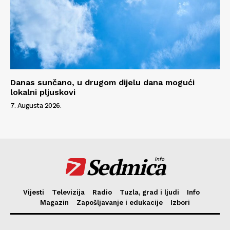
Danas sunčano, u drugom dijelu dana mogući
lokalni pljuskovi
7. Augusta 2026.
Sedmica
info
Vijesti
Televizija
Radio
Tuzla, grad i ljudi
Info
Magazin
Zapošljavanje i edukacije
Izbori