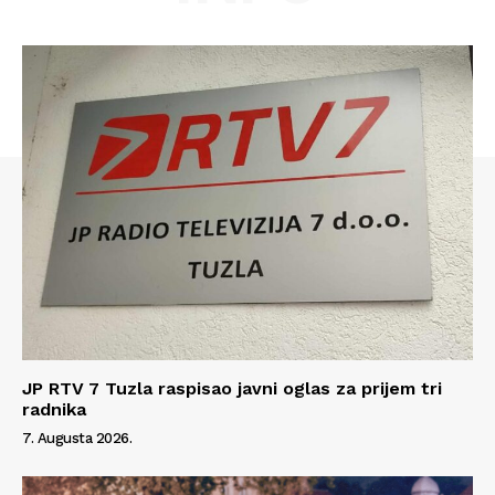
Info
JP RTV 7 Tuzla raspisao javni oglas za prijem tri
radnika
7. Augusta 2026.
O nama
Kontakt