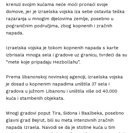
krenuli svojim kućama neće moći pronaći svoje
domove, jer je izraelska vojska iza sebe ostavila teška
razaranja u mnogim dijelovima zemlje, posebno u
pograničnim područjima, zbog kopnenih i zračnih
napada.
Izraelska vojska je tokom kopnenih napada s karte
izbrisala mnoga sela i gradove uz granicu, tvrdeći da su
“mete koje pripadaju Hezbollahu”.
Prema libanonskoj novinskoj agenciji, izraelska vojska
je dosad u kopnenim napadima uništila 37 sela i
gradova u južnom Libanonu i uništila više od 40.000
kuća i stambenih objekata.
Mnogi gradovi poput Tira, Sidona i Baalbeka, posebno
glavni grad Bejrut, bili su meta intenzivnih zračnih
napada Izraela. Navodi se da je stotine kuća u tim