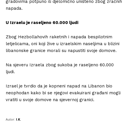
gradovima potpuno ili djelomično uništeno zbog zračnih
napada.
U Izraelu je raseljeno 60.000 ljudi
Zbog Hezbollahovih raketnih i napada bespilotnim
letjelicama, oni koji žive u izraelskim naseljima u blizini
libanonske granice morali su napustiti svoje domove.
Na sjeveru Izraela zbog sukoba je raseljeno 60.000
ljudi.
Izrael je tvrdio da je kopneni napad na Libanon bio
neophodan kako bi se njegovi evakuirani građani mogli
vratiti u svoje domove na sjevernoj granici.
Autor:
I.K.