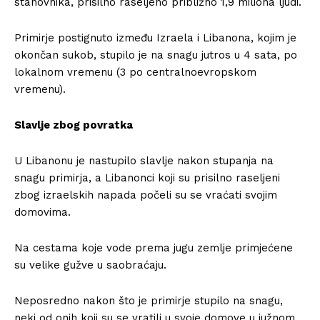
stanovnika, prisilno raseljeno približno 1,9 miliona ljudi.
Primirje postignuto između Izraela i Libanona, kojim je
okončan sukob, stupilo je na snagu jutros u 4 sata, po
lokalnom vremenu (3 po centralnoevropskom
vremenu).
Slavlje zbog povratka
U Libanonu je nastupilo slavlje nakon stupanja na
snagu primirja, a Libanonci koji su prisilno raseljeni
zbog izraelskih napada počeli su se vraćati svojim
domovima.
Na cestama koje vode prema jugu zemlje primjećene
su velike gužve u saobraćaju.
Neposredno nakon što je primirje stupilo na snagu,
neki od onih koji su se vratili u svoje domove u južnom