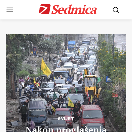
Sedmica
SVIJET
Nakon proglašenja