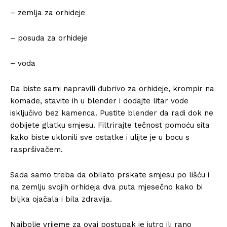
– zemlja za orhideje
– posuda za orhideje
– voda
Da biste sami napravili đubrivo za orhideje, krompir na
komade, stavite ih u blender i dodajte litar vode
isključivo bez kamenca. Pustite blender da radi dok ne
dobijete glatku smjesu. Filtrirajte tečnost pomoću sita
kako biste uklonili sve ostatke i ulijte je u bocu s
raspršivačem.
Sada samo treba da obilato prskate smjesu po lišću i
na zemlju svojih orhideja dva puta mjesečno kako bi
biljka ojačala i bila zdravija.
Najbolje vrijeme za ovaj postupak je jutro ili rano