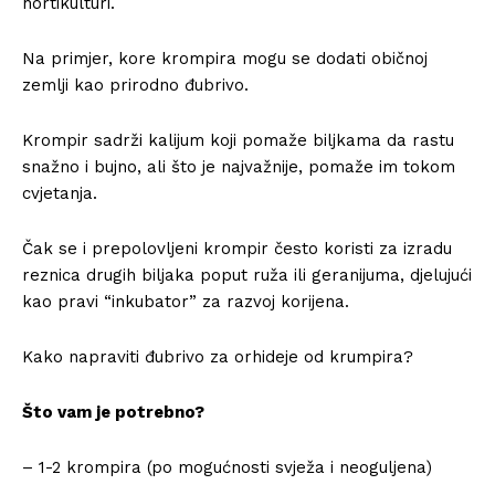
hortikulturi.
Na primjer, kore krompira mogu se dodati običnoj
zemlji kao prirodno đubrivo.
Krompir sadrži kalijum koji pomaže biljkama da rastu
snažno i bujno, ali što je najvažnije, pomaže im tokom
cvjetanja.
Čak se i prepolovljeni krompir često koristi za izradu
reznica drugih biljaka poput ruža ili geranijuma, djelujući
kao pravi “inkubator” za razvoj korijena.
Kako napraviti đubrivo za orhideje od krumpira?
Što vam je potrebno?
– 1-2 krompira (po mogućnosti svježa i neoguljena)