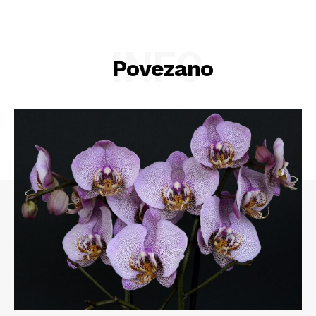
INFO
Povezano