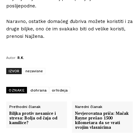
poslijepodne.
Naravno, ostatke domaćeg đubriva možete koristiti i za
druge biljke, ono će im svakako biti od velike koristi,
prenosi Najžena.
Autor:
R.K.
IZVOR
nezavisne
OZNAKE
dohrana
orhideja
Prethodni članak
Naredni članak
Biljka protiv nesanice i
Nevjerovatna priča: Mačak
stresa: Bolja od čaja od
Rayne prešao 1500
kamilice?
kilometara da se vrati
svojim vlasnicima