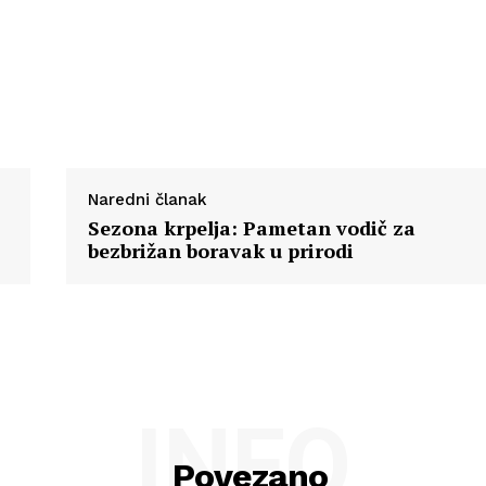
Naredni članak
Sezona krpelja: Pametan vodič za
bezbrižan boravak u prirodi
INFO
Povezano