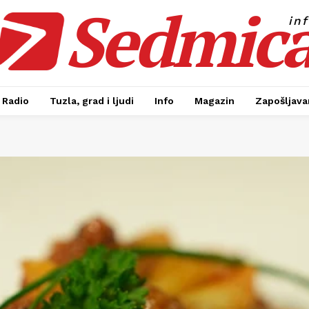
Sedmic
in
Radio
Tuzla, grad i ljudi
Info
Magazin
Zapošljavan