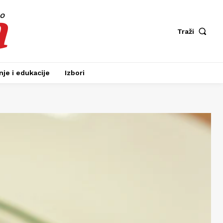
a
fo
Traži
je i edukacije
Izbori