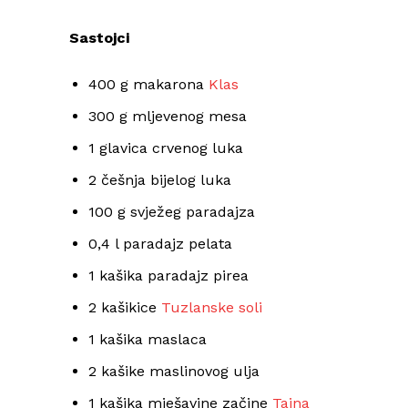
Sastojci
400 g makarona
Klas
300 g mljevenog mesa
1 glavica crvenog luka
2 češnja bijelog luka
100 g svježeg paradajza
0,4 l paradajz pelata
1 kašika paradajz pirea
2 kašikice
Tuzlanske soli
1 kašika maslaca
2 kašike maslinovog ulja
1 kašika mješavine začine
Tajna