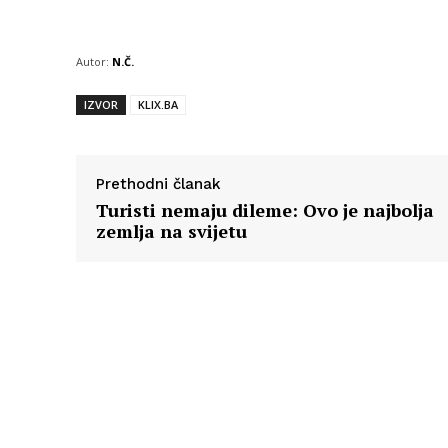
Autor:
N.Č.
IZVOR
KLIX.BA
Prethodni članak
Turisti nemaju dileme: Ovo je najbolja
zemlja na svijetu