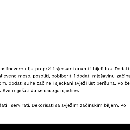
Info
slinovom ulju propržiti sjeckani crveni i bijeli luk. Dodati
ljeveno meso, posoliti, pobiberiti i dodati mješavinu začina
O nama
m, dodati suhe začine i sjeckani svježi list peršuna. Po žel
Kontakt
 Sve miješati da se sastojci sjedine.
Impressum
ti i servirati. Dekorisati sa svježim začinskim biljem. Po