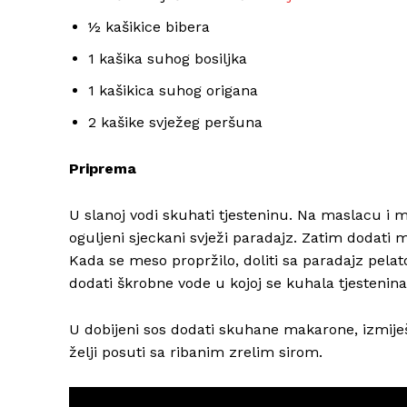
½ kašikice bibera
1 kašika suhog bosiljka
1 kašikica suhog origana
2 kašike svježeg peršuna
Priprema
U slanoj vodi skuhati tjesteninu. Na maslacu i ma
oguljeni sjeckani svježi paradajz. Zatim dodati m
Kada se meso propržilo, doliti sa paradajz pelato
dodati škrobne vode u kojoj se kuhala tjestenina.
U dobijeni sos dodati skuhane makarone, izmiješa
želji posuti sa ribanim zrelim sirom.