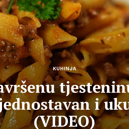
KUHINJA
avršenu tjestenin
 jednostavan i u
(VIDEO)