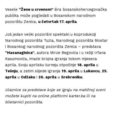
Vesele
“Žene u crvenom”
šira bosanskohercegovačka
publika može pogledati u Bosanskom narodnom
pozorištu Zenica,
u četvrtak 17. aprila
.
Još jedan veliki pozorišni spektakl u koprodukciji
Narodnog pozorišta Tuzla, Narodnog pozorišta Mostar
i Bosankog narodnog pozorišta Zenica – predstava
“Hasanaginica”
, autora Mirze Begovića i u režiji Irfana
Kasumovića, imaće brojna igranja tokom mjeseca
aprila. Svoju aprilsku turneju otpočinje
18. aprila
u
Tešnju
, a zatim slijede igranja
19. aprila
u
Lukavcu
,
25.
aprila
u
Odžaku
i
26. aprila
u
Srebreniku
.
Ulaznice za predstave koje se igraju na matičnoj sceni
možete kupiti na online platformi karter.ba ili na
biletarnici pozorišta.