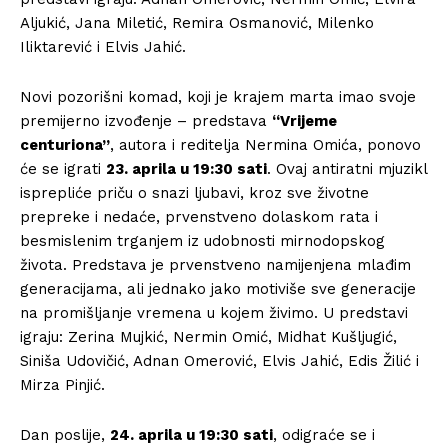
Aljukić, Jana Miletić, Remira Osmanović, Milenko
Iliktarević i Elvis Jahić.
Novi pozorišni komad, koji je krajem marta imao svoje
premijerno izvođenje – predstava
“Vrijeme
centuriona”
, autora i reditelja Nermina Omića, ponovo
će se igrati
23. aprila u 19:30 sati
. Ovaj antiratni mjuzikl
isprepliće priču o snazi ljubavi, kroz sve životne
prepreke i nedaće, prvenstveno dolaskom rata i
besmislenim trganjem iz udobnosti mirnodopskog
života. Predstava je prvenstveno namijenjena mlađim
generacijama, ali jednako jako motiviše sve generacije
na promišljanje vremena u kojem živimo. U predstavi
igraju: Zerina Mujkić, Nermin Omić, Midhat Kušljugić,
Siniša Udovičić, Adnan Omerović, Elvis Jahić, Edis Žilić i
Mirza Pinjić.
Dan poslije,
24. aprila u 19:30 sati
, odigraće se i