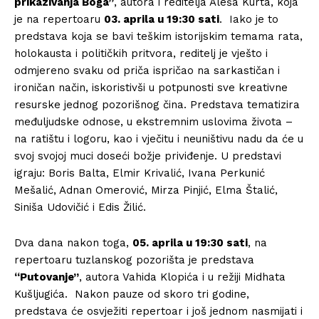
prikazivanja Boga”
, autora i reditelja Aleša Kurta, koja
je na repertoaru
03. aprila u 19:30 sati
. Iako je to
predstava koja se bavi teškim istorijskim temama rata,
holokausta i političkih pritvora, reditelj je vješto i
odmjereno svaku od priča ispričao na sarkastičan i
ironičan način, iskoristivši u potpunosti sve kreativne
resurske jednog pozorišnog čina. Predstava tematizira
međuljudske odnose, u ekstremnim uslovima života –
na ratištu i logoru, kao i vječitu i neuništivu nadu da će u
svoj svojoj muci doseći božje priviđenje. U predstavi
igraju: Boris Balta, Elmir Krivalić, Ivana Perkunić
Mešalić, Adnan Omerović, Mirza Pinjić, Elma Štalić,
Siniša Udovičić i Edis Žilić.
Dva dana nakon toga,
05. aprila u 19:30 sati
, na
repertoaru tuzlanskog pozorišta je predstava
“Putovanje”
, autora Vahida Klopića i u režiji Midhata
Kušljugića. Nakon pauze od skoro tri godine,
predstava će osvježiti repertoar i još jednom nasmijati i