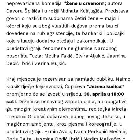
neprevaziđena komedija
“Žene u crvenom”,
autora
Davora Špišića i u režiji Midhata Kušljugića. Predstava
govori o različitim sudbinama četiri žene – majci i
kćerci koje su zbog vlastitih dugova prema banci
dovedene na rub egzistencije, te bankarki i policajki
koje situaciju dodatno otežaju i zakomplikuju. U
predstavi igraju fenomenalne glumice Narodnog
pozorišta Tuzla: Meliha Fakić, Elvira Aljukić, Jasmina
Dedić Ibrić i Zerina Mujkić.
Kraj mjeseca je rezervisan za namlađu publiku. Naime,
klasik dječje književnosti, Ćopićeva
“Ježeva kućica”
premijerno će se izvesti u srijedu,
30. aprila u 18:00
sati
. Držeći se osnovnog zapleta djela, ali obogativši
ga mnogim kreativnim elementima, rediteljka Mirela
Trepanić Grbešić dočarava jednog novog Ježurku, u
magičnom ambijentu, kroz pjesmu i koreografije. U
predstavi igraju: Ermin Avdić, Ivana Perkunić Mešalić,
Boris Balta, Jasmina Dedić Ibrić i Nedim Malkočević.