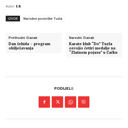
Autor:
E.B.
IZVOR
Narodno pozorište Tuzla
Info
Prethodni članak
Naredni članak
Dan šehida – program
Karate klub “Do” Tuzla
O nama
obilježavanja
osvojio četiri medalje na
“Zlatnom pojasu” u Čačku
Kontakt
Impressum
PODIJELI: