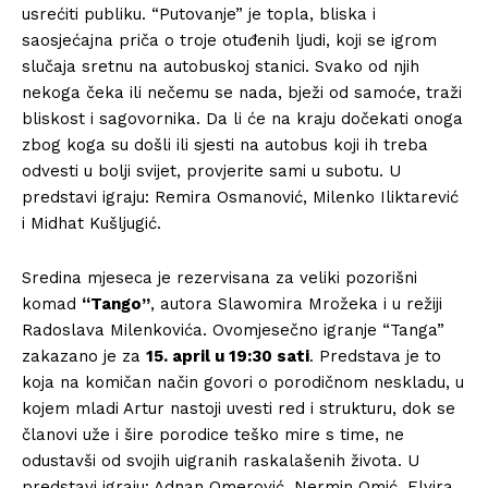
usrećiti publiku. “Putovanje” je topla, bliska i
saosjećajna priča o troje otuđenih ljudi, koji se igrom
slučaja sretnu na autobuskoj stanici. Svako od njih
nekoga čeka ili nečemu se nada, bježi od samoće, traži
bliskost i sagovornika. Da li će na kraju dočekati onoga
zbog koga su došli ili sjesti na autobus koji ih treba
odvesti u bolji svijet, provjerite sami u subotu. U
predstavi igraju: Remira Osmanović, Milenko Iliktarević
i Midhat Kušljugić.
Sredina mjeseca je rezervisana za veliki pozorišni
komad
“Tango”
, autora Slawomira Mrožeka i u režiji
Radoslava Milenkovića. Ovomjesečno igranje “Tanga”
zakazano je za
15. april u 19:30 sati
. Predstava je to
koja na komičan način govori o porodičnom neskladu, u
kojem mladi Artur nastoji uvesti red i strukturu, dok se
članovi uže i šire porodice teško mire s time, ne
odustavši od svojih uigranih raskalašenih života. U
predstavi igraju: Adnan Omerović, Nermin Omić, Elvira